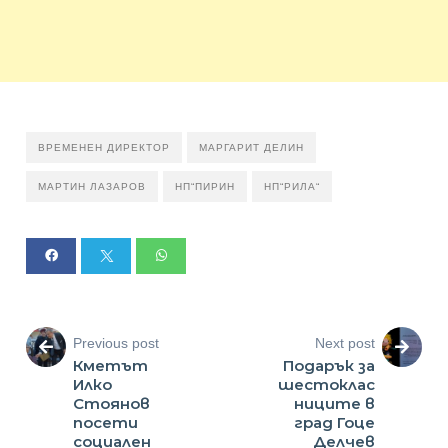
ВРЕМЕНЕН ДИРЕКТОР
МАРГАРИТ ДЕЛИН
МАРТИН ЛАЗАРОВ
НП“ПИРИН
НП“РИЛА“
Previous post
Next post
Кметът
Подарък за
Илко
шестоклас
Стоянов
ниците в
посети
град Гоце
социален
Делчев