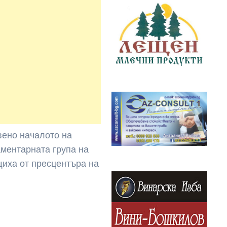
явено началото на
аментарната група на
щиха от пресцентъра на