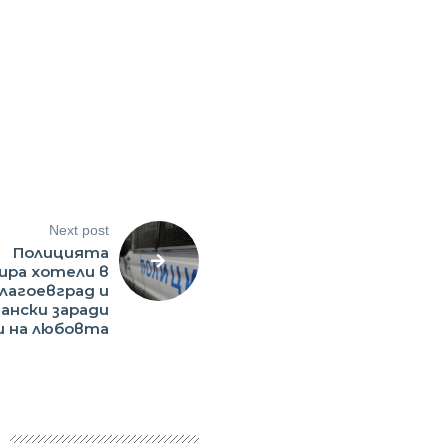
Next post
Полицията
ира хотели в
лагоевград и
ански заради
 на любовта