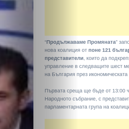
“
Продължаваме Промяната
” зап
нова коалиция от
поне 121 бълга
представители
, които да подкре
управление в следващите шест м
на България през икономическата 
Първата среща ще бъде от 13:00 ч
Народното събрание, с представи
парламентарната група на коалици