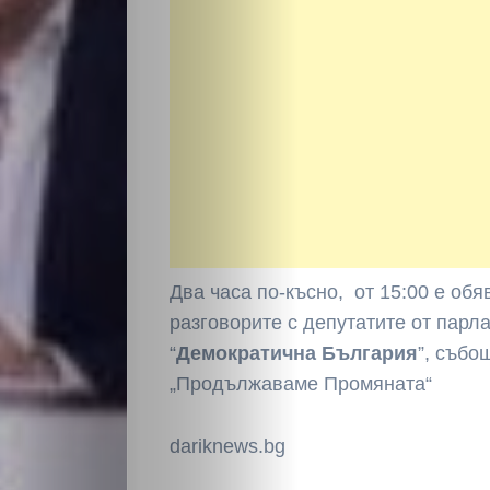
НАЧАЛО
Политика
Два часа по-късно, от 15:00 е об
разговорите с депутатите от парл
Разследване
“
Демократична България
”, събо
„Продължаваме Промяната“
Спорт
dariknews.bg
Скандали