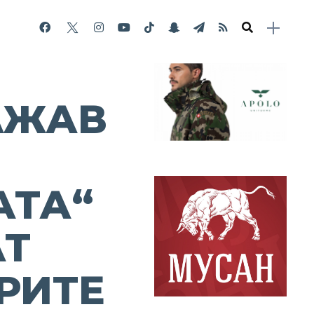
ЛЖАВ
АТА“
АТ
РИТЕ