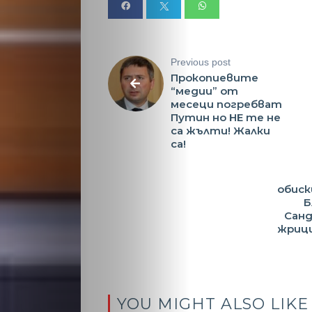
Previous post
Прокопиевите
“медии” от
месеци погребват
Путин но НЕ те не
са жълти! Жалки
са!
обиск
Б
Санд
жрици
YOU MIGHT ALSO LIKE