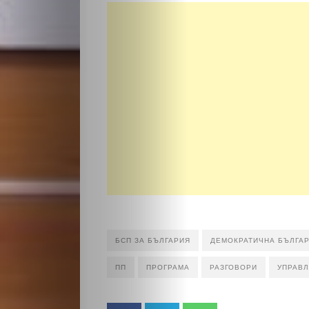
Култура
Светско
Крими
Малки
обяви
Таблоид
Новини
БСП ЗА БЪЛГАРИЯ
ДЕМОКРАТИЧНА БЪЛГА
ПП
ПРОГРАМА
РАЗГОВОРИ
УПРАВ
Search