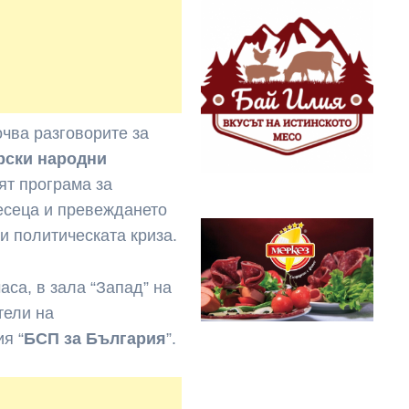
очва разговорите за
рски народни
пят програма за
есеца и превеждането
и политическата криза.
аса, в зала “Запад” на
тели на
я “
БСП за България
”.