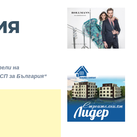
ИЯ
тели на
СП за България“