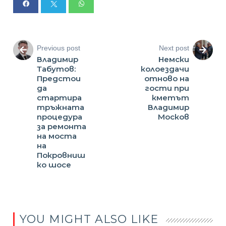
Previous post
Next post
Владимир
Немски
Табутов:
колоездачи
Предстои
отново на
да
гости при
стартира
кметът
тръжната
Владимир
процедура
Москов
за ремонта
на моста
на
Покровниш
ко шосе
YOU MIGHT ALSO LIKE