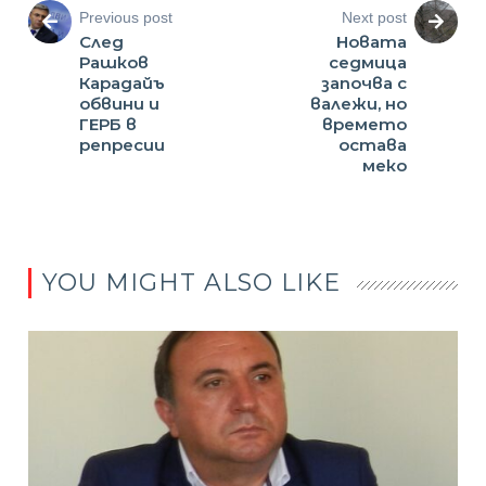
Previous post
Next post
След
Новата
Рашков
седмица
Карадайъ
започва с
обвини и
валежи, но
ГЕРБ в
времето
репресии
остава
меко
YOU MIGHT ALSO LIKE