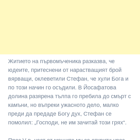
Житието на първомъченика разказва, че
юдеите, притеснени от нарастващият брой
вярващи, оклеветили Стефан, че хули Бога и
по този начин го осъдили. В Йосафатова
долина разярена тълпа го пребила до смърт с
камъни, но въпреки ужасното дело, малко
преди да предаде Богу дух, Стефан се
помолил: „Господи, не им зачитай този грях“.