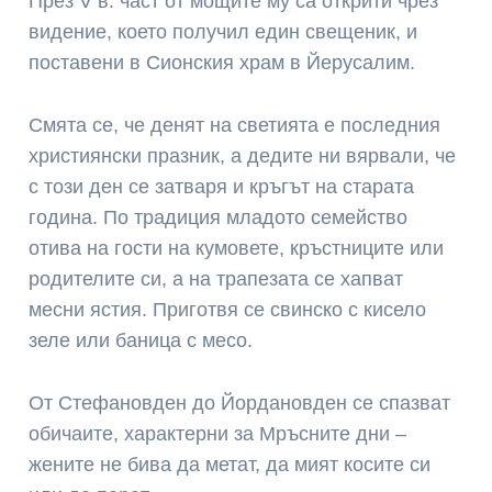
През V в. част от мощите му са открити чрез
видение, което получил един свещеник, и
поставени в Сионския храм в Йерусалим.
Смята се, че денят на светията е последния
християнски празник, а дедите ни вярвали, че
с този ден се затваря и кръгът на старата
година. По традиция младото семейство
отива на гости на кумовете, кръстниците или
родителите си, а на трапезата се хапват
месни ястия. Приготвя се свинско с кисело
зеле или баница с месо.
От Стефановден до Йордановден се спазват
обичаите, характерни за Мръсните дни –
жените не бива да метат, да мият косите си