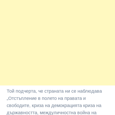
Той подчерта, че страната ни се наблюдава
„Отстъпление в полето на правата и
свободите, криза на демокрацията криза на
държавността, междуличностна война на