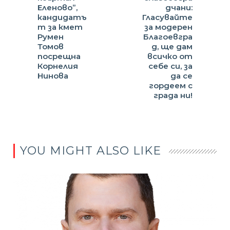
Еленово”,
дчани:
кандидатъ
Гласувайте
т за кмет
за модерен
Румен
Благоевгра
Томов
д, ще дам
посрещна
всичко от
Корнелия
себе си, за
Нинова
да се
гордеем с
града ни!
YOU MIGHT ALSO LIKE