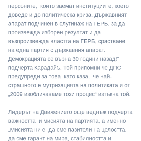
персоните, които заемат институциите, което
доведе и до политическа криза. Държавният
апарат подчинен в слугинаж на ГЕРБ, за да
произвежда изборен резултат и да
възпроизвежда властта на ГЕРБ, срастване
на една партия с държавния апарат.
Демокрацията се върна 30 години назад!“
подчерта Карадайъ. Той припомни че ДПС
предупреди за това като каза, че най-
страшното е мутризацията на политиката и от
„2009 изобличаваме този процес“ изтъкна той.
Лидерът на Движението още веднъж подчерта
важността и мисията на партията, а именно
„Мисията ни е да сме пазители на целостта,
да сме гарант на мира, стабилността и