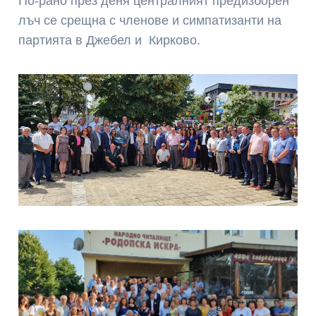
По-рано през деня централният предизборен
лъч се срещна с членове и симпатизанти на
партията в Джебел и Кирково.