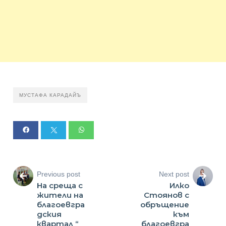
МУСТАФА КАРАДАЙЪ
Previous post
Next post
На среща с
Илко
жители на
Стоянов с
благоевгра
обръщение
дския
към
квартал “
благоевгра