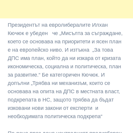
Президентът на евролибералите Илхан
Кючюк е убеден че „Мисълта за съграждане,
което се основава на приоритети и ясен план
е на европейско ниво. И изтъкна „За това
ДПС има план, който да ни изкара от кризата
икономическа, социална и политическа, план
за развитие.“ Бе категоричен Кючюк. И
допълни „Трябва ни механизъм, които се
основава на опита на ДПС в местната власт,
подкрепата в НС, защото трябва да бъдат
изковани нови закони от експерти и
необходимата политическа подкрепа“