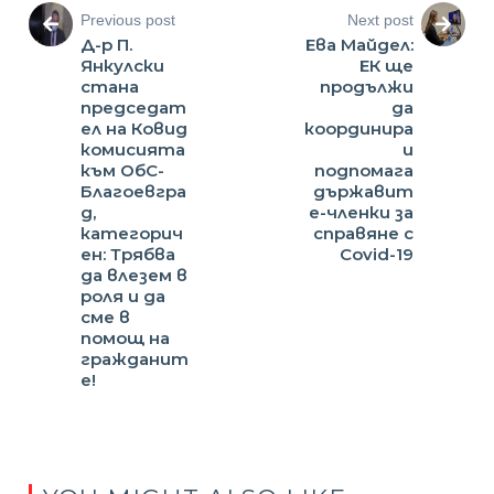
Previous post
Next post
Д-р П.
Ева Майдел:
Янкулски
ЕК ще
стана
продължи
председат
да
ел на Ковид
координира
комисията
и
към ОбС-
подпомага
Благоевгра
държавит
д,
е-членки за
категорич
справяне с
ен: Трябва
Covid-19
да влезем в
роля и да
сме в
помощ на
гражданит
е!