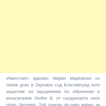
Известният адвокат Марин Марковски се
появи днес в Окръжен съд Благоевград като
защитник на задържания по обвинение в
изнасилване Любчо В. от санданското село
Ново Делчево. Той поиска по-лека мярка за