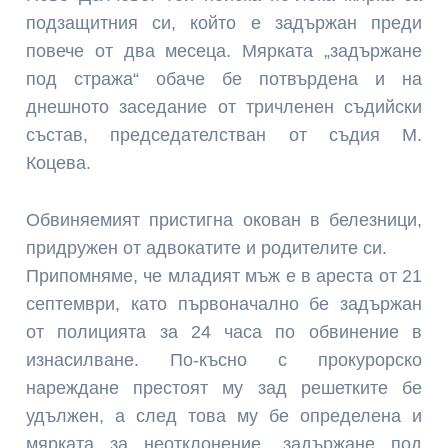
подзащитния си, който е задържан преди
повече от два месеца. Мярката „задържане
под стража“ обаче бе потвърдена и на
днешното заседание от тричленен съдийски
състав, председателстван от съдия М.
Коцева.
Обвиняемият пристигна окован в белезници,
придружен от адвокатите и родителите си.
Припомняме, че младият мъж е в ареста от 21
септември, като първоначално бе задържан
от полицията за 24 часа по обвинение в
изнасилване. По-късно с прокурорско
нареждане престоят му зад решетките бе
удължен, а след това му бе определена и
мярката за неотклонение „задържане под