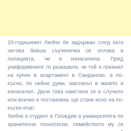
20-годишният Любчо бе задържан след като
негова бивша съученичка се оплака в
полицията, че е изнасилена. Пред
униформените тя разказала, че той я поканил
на купон в апартамент в Сандански, а по-
късно, по нейни думи, завлякъл в мазето и
изнасилил. Дали това наистина се е случило
или всичко е постановка, ще стане ясно на по-
късен етап.
Любчо е студент в Пловдив в университета по
хранителни технологии, семейството му се