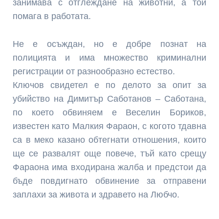
занимава с отглеждане на животни, а той
помага в работата.
Не е осъждан, но е добре познат на
полицията и има множество криминални
регистрации от разнообразно естество.
Ключов свидетел е по делото за опит за
убийство на Димитър Саботанов – Саботана,
по което обвиняем е Веселин Бориков,
известен като Малкия Фараон, с когото тдавна
са в меко казано обтегнати отношения, които
ще се развалят още повече, тъй като срещу
Фараона има входирана жалба и предстои да
бъде повдигнато обвинение за отправени
заплахи за живота и здравето на Любчо.