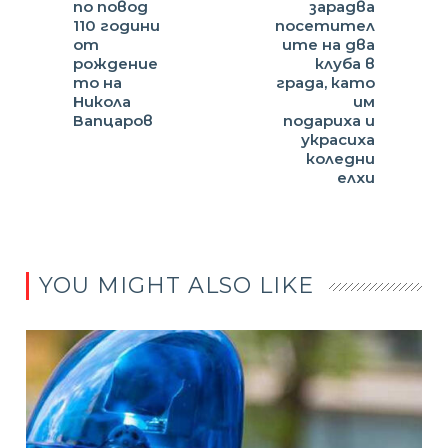
по повод
зарадва
110 години
посетител
от
ите на два
рождение
клуба в
то на
града, като
Никола
им
Вапцаров
подариха и
украсиха
коледни
елхи
YOU MIGHT ALSO LIKE