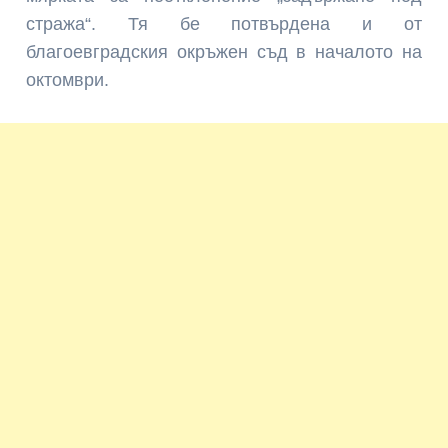
стража“. Тя бе потвърдена и от
благоевградския окръжен съд в началото на
октомври.