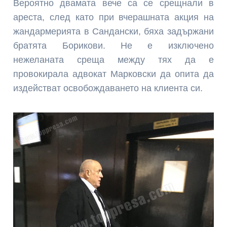
Вероятно двамата вече са се срещнали в
ареста, след като при вчерашната акция на
жандармерията в Сандански, бяха задържани
братята Борикови. Не е изключено
нежеланата среща между тях да е
провокирала адвокат Марковски да опита да
издействат освобождаването на клиента си.