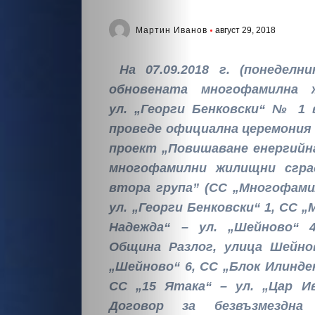
Мартин Иванов
август 29, 2018
На
07
.09.2018 г. (понеделн
обновената многофамилна 
ул.
„Георги Бенковски“ № 1 
проведе официална церемони
проект
„
Повишаване енергий
многофамилни жилищни сгра
втора група
”
(СС „Многофами
ул. „Георги Бенковски“ 1, СС 
Надежда“ – ул. „Шейново“ 4
Община Разлог, улица Шейнов
„Шейново“ 6, СС „Блок Илинден
СС „15 Ятака“ – ул. „Цар Ива
Договор за безвъзмездна