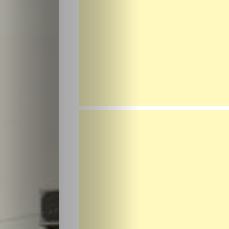
Разследване
Спорт
Скандали
Култура
Светско
Крими
Малки
обяви
Таблоид