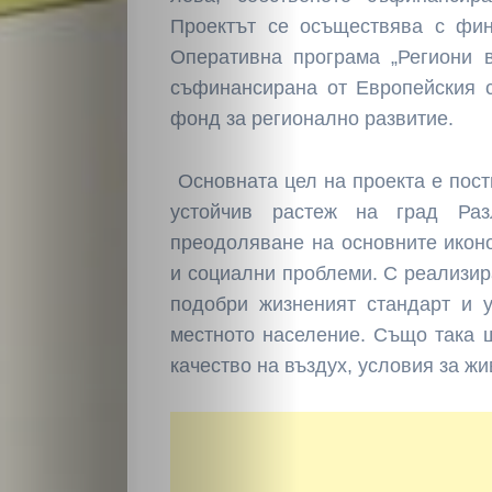
Проектът се осъществява с фин
Оперативна програма „Региони в
съфинансирана от Европейския 
фонд за регионално развитие.
Основната цел на проекта е пост
устойчив растеж на град Раз
преодоляване на основните икон
и социални проблеми. С реализир
подобри жизненият стандарт и 
местното население. Също така 
качество на въздух, условия за жи
НАЧАЛО
Политика