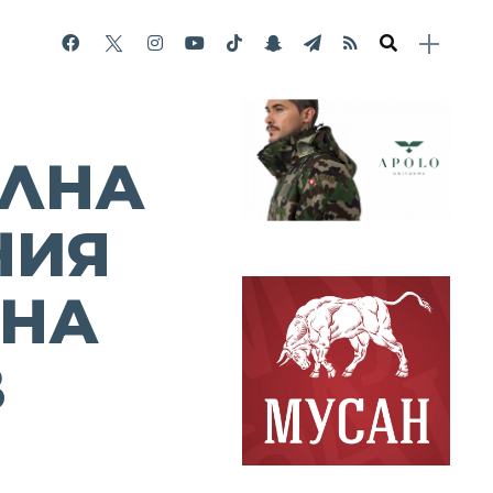
ЛНА
НИЯ
 НА
В