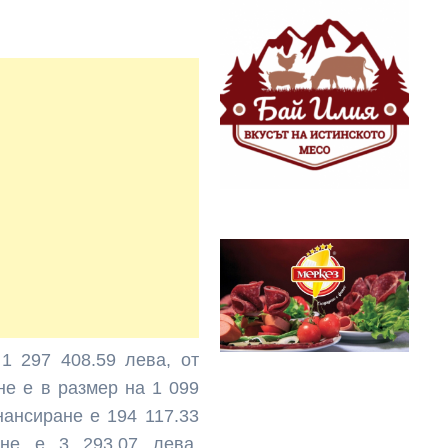
.
1 297 408.59 лева, от
не е в размер на 1 099
нансиране е 194 117.33
ане е 3 293.07 лева.