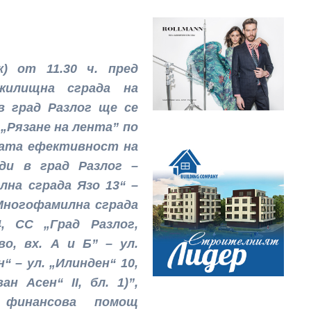
ик) от 11.
30
ч. пред
жилищна сграда на
в град Разлог
ще се
я
„
Рязане на лента
”
по
ната ефективност на
ди в град Разлог –
лна сграда Язо 13“ –
„Многофамилна сграда
, СС „Град Разлог,
о, вх. А и Б” – ул.
“ – ул. „Илинден“ 10,
н Асен“ II, бл. 1)
”
,
 финансова помощ