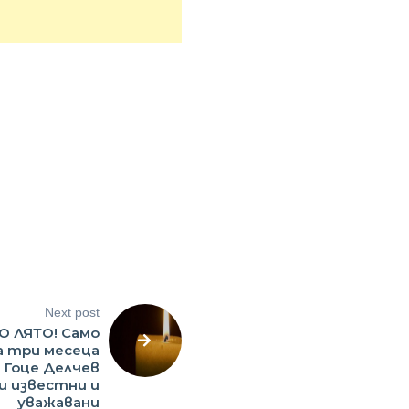
Next post
О ЛЯТО! Само
а три месеца
Гоце Делчев
и известни и
уважавани