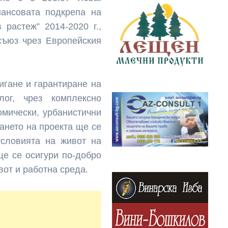
ансовата подкрепа на
 растеж” 2014-2020 г.,
съюз чрез Европейския
игане и гарантиране на
лог, чрез комплексно
омически, урбанистични
ането на проекта ще се
условията на живот на
ще се осигури по-добро
вот и работна среда.