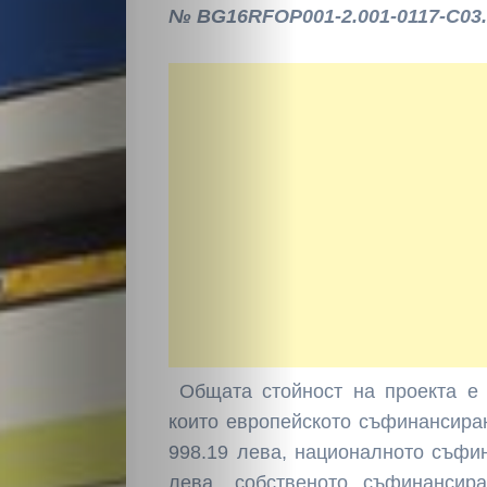
№
BG16RFOP001-2.001-011
7
-C03
Общата стойност на проекта е 
които европейското съфинансира
998.19 лева, националното съфи
лева, собственото съфинансир