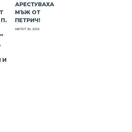
АРЕСТУВАХА
Т
МЪЖ ОТ
П.
ПЕТРИЧ!
АВГУСТ 30, 2024
“
,
 И
В