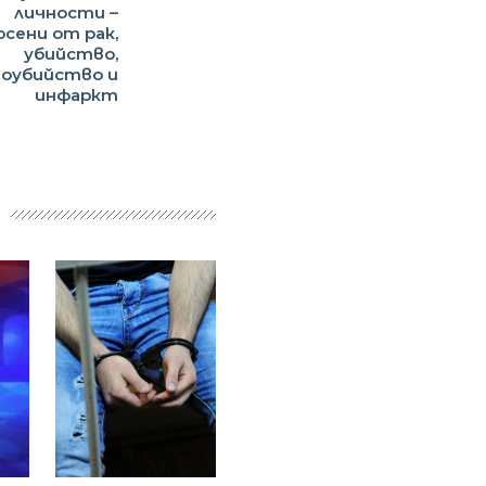
личности –
осени от рак,
убийство,
моубийство и
инфаркт