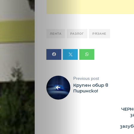
Новини
ЛЕНТА
РАЗЛОГ
РЯЗАНЕ
Search
Previous post
Крупен обир в
Пиринско!
ЧЕРН
з
загуб