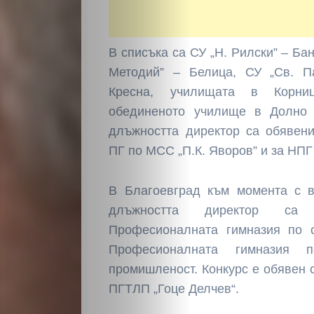
В списъка са СУ „Н. Рилски” – Бан
Методий” – Белица, СУ „Св. П
Кресна, училищата в Корниц
обединеното училище в Долно 
длъжността директор са обявени
ПГ по МСС „П.К. Яворов” и за НПГ
В Благоевград към момента с 
длъжността директор с
Професионалната гимназия по с
Професионалната гимназия 
промишленост. Конкурс е обявен 
ПГТЛП „Гоце Делчев“.