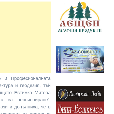
е и Професионалната
ектура и геодезия, тъй
лището Евтимка Митева
та за пенсиониране”,
гози и допълниха, че в