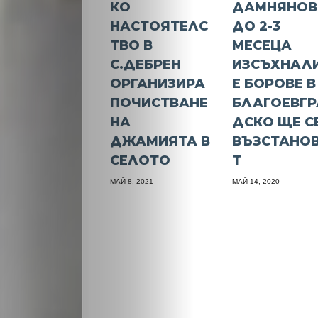
КО
ДАМНЯНОВ
НАСТОЯТЕЛС
ДО 2-3
ТВО В
МЕСЕЦА
С.ДЕБРЕН
ИЗСЪХНАЛ
ОРГАНИЗИРА
Е БОРОВЕ В
ПОЧИСТВАНЕ
БЛАГОЕВГР
НА
ДСКО ЩЕ С
ДЖАМИЯТА В
ВЪЗСТАНО
СЕЛОТО
Т
МАЙ 8, 2021
МАЙ 14, 2020