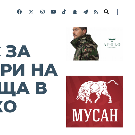
 ЗА
РИ НА
ИЩА В
КО