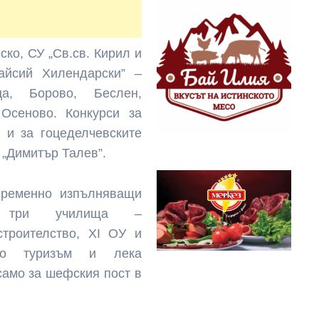
ско, СУ „Св.св. Кирил и
айсий Хилендарски” –
а, Борово, Беслен,
Осеново. Конкурси за
 и за гоцеделчевските
 „Димитър Талев”.
временно изпълняващи
а три училища –
троителство, ХІ ОУ и
по туризъм и лека
само за шефския пост в