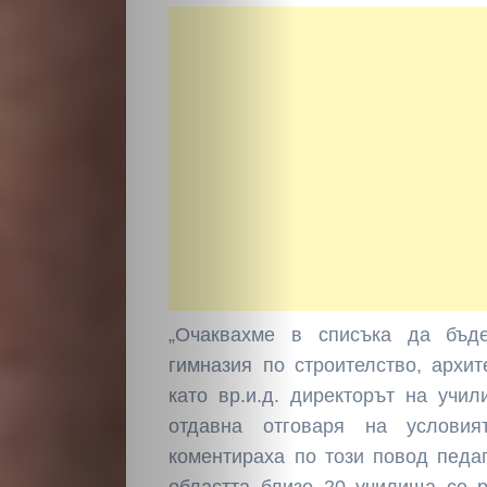
„Очаквахме в списъка да бъд
гимназия по строителство, архит
НАЧАЛО
като вр.и.д. директорът на учи
отдавна отговаря на условия
Политика
коментираха по този повод педа