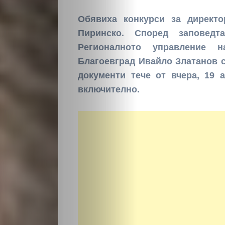
Обявиха конкурси за директ
Пиринско. Според заповедт
Регионалното управление н
Благоевград Ивайло Златанов с
документи тече от вчера, 19 
включително.