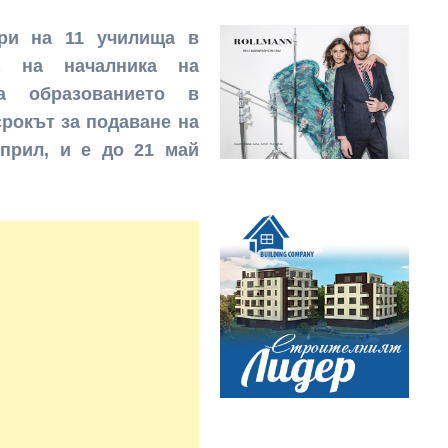
ори на 11 училища в
а на началника на
а образованието в
рокът за подаване на
април, и е до 21 май