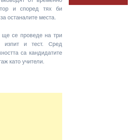
ръководят от временно
ктор и според тях би
 за останалите места.
а ще се проведе на три
н изпит и тест. Сред
жността са кандидатите
таж като учители.