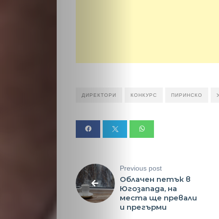
Новини
Search
ДИРЕКТОРИ
КОНКУРС
ПИРИНСКО
Previous post
Облачен петък в
Югозапада, на
места ще превали
и прегърми