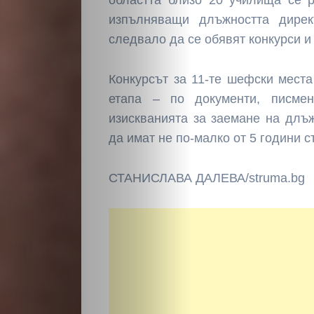
Разследване
областта близо 20 училища се 
изпълняващи длъжността дире
Спорт
следвало да се обявят конкурси и
Скандали
Конкурсът за 11-те шефски мест
етапа – по документи, писме
Култура
изискванията за заемане на длъ
да имат не по-малко от 5 години с
Светско
СТАНИСЛАВА ДАЛЕВА/struma.bg
Крими
Малки
обяви
Таблоид