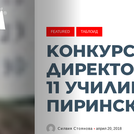
FEATURED
ТАБЛОИД
KОНКУРС
ДИРЕКТО
11 УЧИЛ
ПИРИНС
Силвия Стоянова
април 20, 2018