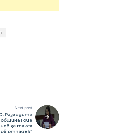
П
Next post
О: Разходите
 община Гоце
чев за такса
ов отпадък“