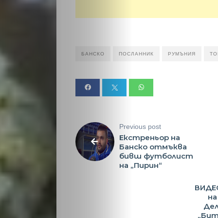
БАНСКО
ПОСЛАННИК
РУМЪНИЯ
ТО
Previous post
Екстреньор на
Банско отмъква
бивш футболист
на „Пирин“
ВИДЕ
на
Дел
„Бит