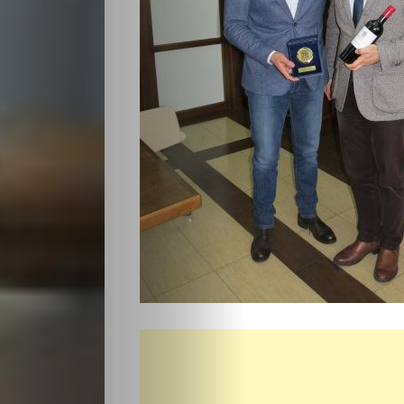
Светско
Крими
Малки
обяви
Таблоид
Новини
Search