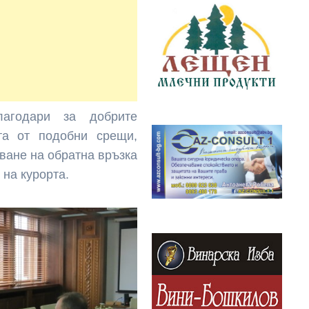
агодари за добрите
та от подобни срещи,
ване на обратна връзка
 на курорта.