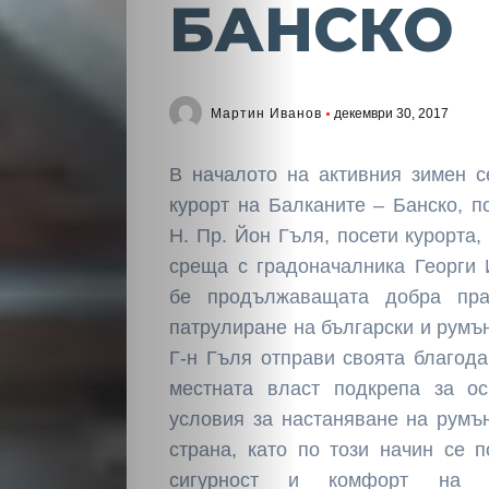
БАНСКО
Мартин Иванов
декември 30, 2017
В началото на активния зимен с
курорт на Балканите – Банско, 
Н. Пр. Йон Гъля, посети курорта,
среща с градоначалника Георги 
бе продължаващата добра пр
патрулиране на български и румън
Г-н Гъля отправи своята благода
местната власт подкрепа за ос
условия за настаняване на румъ
страна, като по този начин се 
сигурност и комфорт на ру