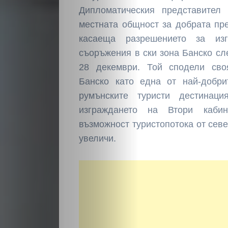
Дипломатическия представител
местната общност за добрата пр
касаеща разрешението за из
съоръжения в ски зона Банско с
28 декември. Той сподели сво
Банско като една от най-добри
румънските туристи дестинаци
изграждането на Втори каб
възможност туристопотока от севе
увеличи.