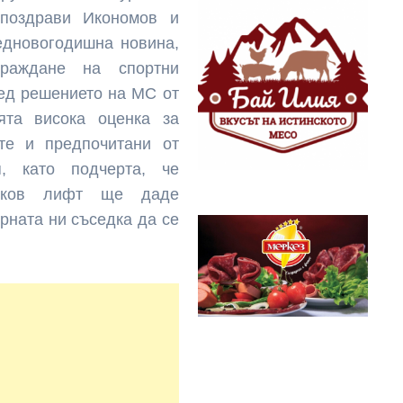
 поздрави Икономов и
едновогодишна новина,
граждане на спортни
лед решението на МС от
ята висока оценка за
те и предпочитани от
я, като подчерта, че
инков лифт ще даде
рната ни съседка да се