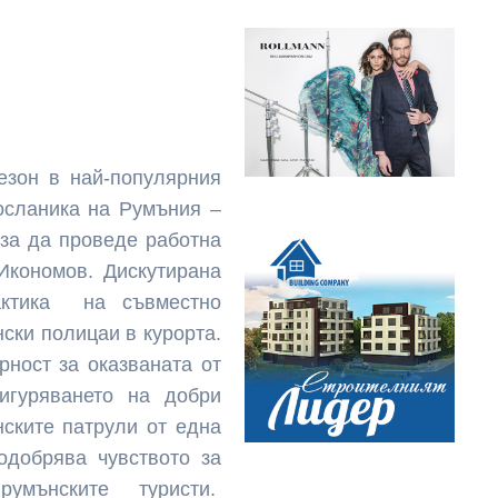
езон в най-популярния
посланика на Румъния –
 за да проведе работна
Икономов. Дискутирана
актика на съвместно
ски полицаи в курорта.
рност за оказваната от
игуряването на добри
нските патрули от една
подобрява чувството за
мънските туристи.