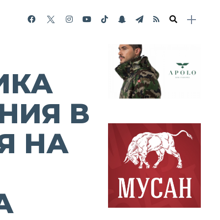
ИКА
НИЯ В
Я НА
А