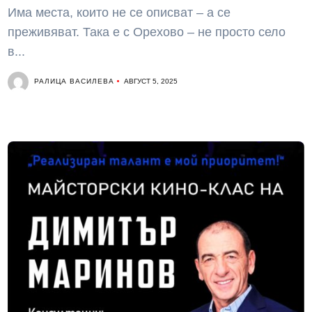
Има места, които не се описват – а се
преживяват. Така е с Орехово – не просто село
в...
РАЛИЦА ВАСИЛЕВА
АВГУСТ 5, 2025