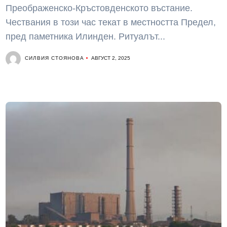
Преображенско-Кръстовденското въстание.
Чествания в този час текат в местността Предел,
пред паметника Илинден. Ритуалът...
СИЛВИЯ СТОЯНОВА
АВГУСТ 2, 2025