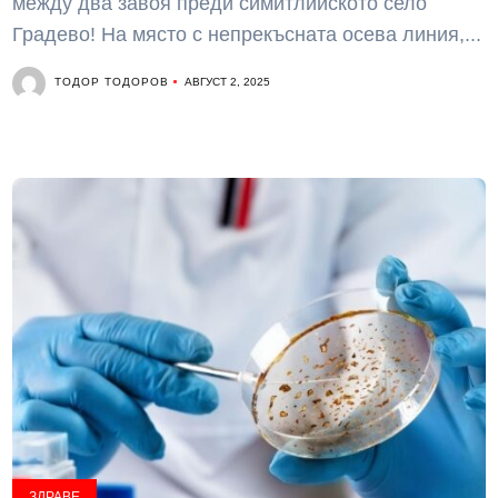
между два завоя преди симитлийското село
Градево! На място с непрекъсната осева линия,...
ТОДОР ТОДОРОВ
АВГУСТ 2, 2025
ЗДРАВЕ