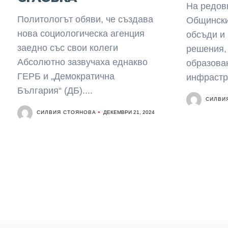
На редов
Политологът обяви, че създава
Общински
нова социологическа агенция
обсъди и
заедно със свои колеги
решения,
Абсолютно зазвучаха еднакво
образован
ГЕРБ и „Демократична
инфрастру
България“ (ДБ)....
СИЛВИ
СИЛВИЯ СТОЯНОВА
ДЕКЕМВРИ 21, 2024