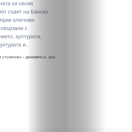
ната си сесия
ят съвет на Банско
 прие ключови
 свързани с
ието, културата,
ктурата и...
Я СТОЯНОВА
ДЕКЕМВРИ 21, 2024