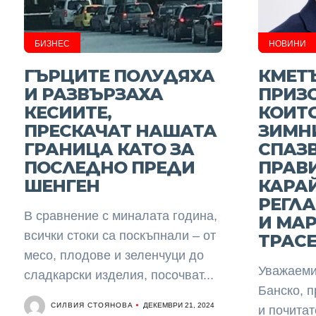
БИЗНЕС
НОВИНИ
ГЪРЦИТЕ ПОЛУДЯХА
КМЕТЪ
И РАЗВЪРЗАХА
ПРИЗО
КЕСИИТЕ,
КОИТ
ПРЕСКАЧАТ НАШАТА
ЗИМНИ
ГРАНИЦА КАТО ЗА
СПАЗ
ПОСЛЕДНО ПРЕДИ
ПРАВ
ШЕНГЕН
КАРАЙ
РЕГЛ
В сравнение с миналата година,
И МА
всички стоки са поскъпнали – от
ТРАС
месо, плодове и зеленчуци до
Уважаеми 
сладкарски изделия, посочват...
Банско, 
СИЛВИЯ СТОЯНОВА
ДЕКЕМВРИ 21, 2024
и почитат