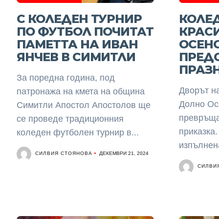
С КОЛЕДЕН ТУРНИР
КОЛЕ
ПО ФУТБОЛ ПОЧИТАТ
КРАСИ
ПАМЕТТА НА ИВАН
ОСЕНО
ЯНЧЕВ В СИМИТЛИ
ПРЕД
ПРАЗ
За поредна година, под
Дворът на
патронажа на кмета на община
Долно Ос
Симитли Апостол Апостолов ще
превръща
се проведе традиционния
приказка.
коледен футболен турнир в...
изпълнена
СИЛВИЯ СТОЯНОВА
ДЕКЕМВРИ 21, 2024
СИЛВИ