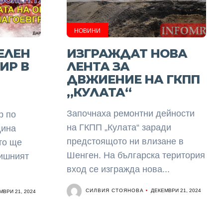
НОВИНИ
ЕЛЕН
ИЗГРАЖДАТ НОВА
ИР В
ЛЕНТА ЗА
ДВЖИЕНИЕ НА ГКПП
„КУЛАТА“
Започнаха ремонтни дейности
р по
на ГКПП „Кулата“ заради
щина
предстоящото ни влизане в
то ще
Шенген. На българска територия
дишният
вход се изгражда нова...
СИЛВИЯ СТОЯНОВА
ДЕКЕМВРИ 21, 2024
МВРИ 21, 2024