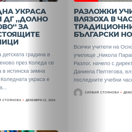
Разследване
ДНА УКРАСА
РАЗЛОЖКИ УЧ
Спорт
 ДГ „ДОЛНО
ВЛЯЗОХА В ЧАС
ВО“ ЗА
ТРАДИЦИОНН
Скандали
СТОЯЩИТЕ
БЪЛГАРСКИ Н
НИЦИ
Култура
Всички учители на Осн
 детската градина в
училище „Никола Пара
Светско
еново през Коледа се
Разлог, начело с дирек
 в истинска зимна
Даниела Пелтегова, вл
Крими
 Коледната украса е
последните учебни часо
...
Малки
СИЛВИЯ СТОЯНОВА
ДЕКЕ
Я СТОЯНОВА
ДЕКЕМВРИ 21, 2024
обяви
Таблоид