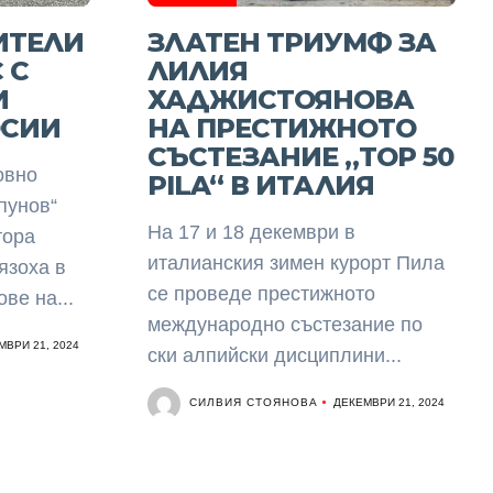
ИТЕЛИ
ЗЛАТЕН ТРИУМФ ЗА
 С
ЛИЛИЯ
И
ХАДЖИСТОЯНОВА
ОСИИ
НА ПРЕСТИЖНОТО
СЪСТЕЗАНИЕ „TOP 50
овно
PILA“ В ИТАЛИЯ
пунов“
На 17 и 18 декември в
тора
италианския зимен курорт Пила
язоха в
се проведе престижното
ве на...
международно състезание по
МВРИ 21, 2024
ски алпийски дисциплини...
СИЛВИЯ СТОЯНОВА
ДЕКЕМВРИ 21, 2024