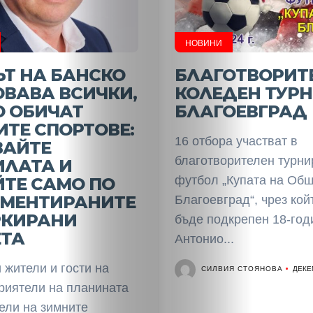
НОВИНИ
Т НА БАНСКО
БЛАГОТВОРИТ
ВАВА ВСИЧКИ,
КОЛЕДЕН ТУРН
О ОБИЧАТ
БЛАГОЕВГРАД
ТЕ СПОРТОВЕ:
16 отбора участват в
ВАЙТЕ
благотворителен турни
ИЛАТА И
футбол „Купата на Об
ТЕ САМО ПО
АМЕНТИРАНИТЕ
Благоевград“, чрез кой
РКИРАНИ
бъде подкрепен 18-го
ЕТА
Антонио...
жители и гости на
СИЛВИЯ СТОЯНОВА
ДЕКЕ
приятели на планината
ели на зимните