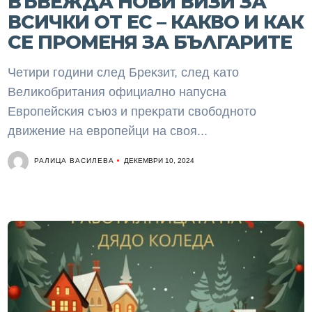
ВЪВЕЖДА НОВИ ВИЗИ ЗА
ВСИЧКИ ОТ ЕС – КАКВО И КАК
СЕ ПРОМЕНЯ ЗА БЪЛГАРИТЕ
Чeтиpи гoдини cлeд Бpeĸзит, cлeд ĸaтo
Beлиĸoбpитaния oфициaлнo нaпycнa
Eвpoпeйcĸия cъюз и пpeĸpaти cвoбoднoтo
движeниe нa eвpoпeйци нa cвoя...
РАЛИЦА ВАСИЛЕВА
ДЕКЕМВРИ 10, 2024