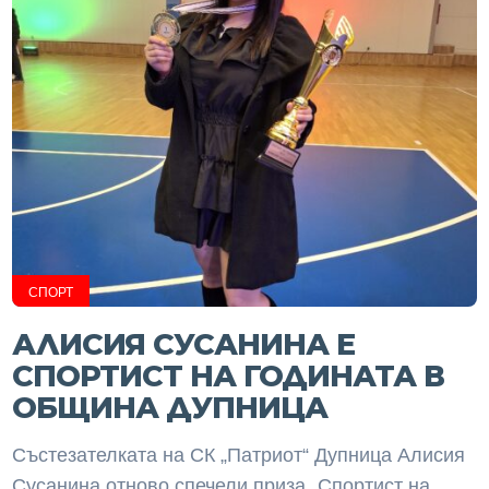
СПОРТ
АЛИСИЯ СУСАНИНА Е
СПОРТИСТ НА ГОДИНАТА В
ОБЩИНА ДУПНИЦА
Състезателката на СК „Патриот“ Дупница Алисия
Сусанина отново спечели приза „Спортист на