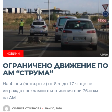
НОВИНИ
ОГРАНИЧЕНО ДВИЖЕНИЕ ПО
АМ “СТРУМА“
На 4 юни (четвъртък) от 8 ч. до 17 ч. ще се
изграждат рекламни съоръжения при 76-и км
на АМ...
СИЛВИЯ СТОЯНОВА
МАЙ 30, 2026