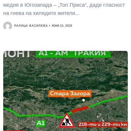
медия в Югозапада – „Топ Преса“, даде гласност
на гнева на хилядите жители...
РАЛИЦА ВАСИЛЕВА
ЮНИ 10, 2026