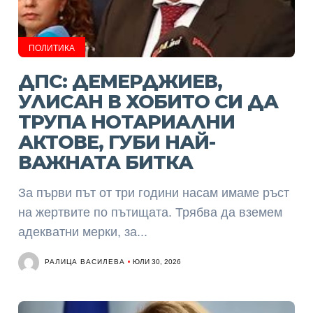
ПОЛИТИКА
ДПС: ДЕМЕРДЖИЕВ,
УЛИСАН В ХОБИТО СИ ДА
ТРУПА НОТАРИАЛНИ
АКТОВЕ, ГУБИ НАЙ-
ВАЖНАТА БИТКА
За първи път от три години насам имаме ръст
на жертвите по пътищата. Трябва да вземем
адекватни мерки, за...
РАЛИЦА ВАСИЛЕВА
ЮЛИ 30, 2026