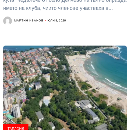
кула“ недалече от село Делчево напълно оправда
името на клуба, чиито членове участваха в...
МАРТИН ИВАНОВ
ЮЛИ 8, 2026
ТАБЛОИД