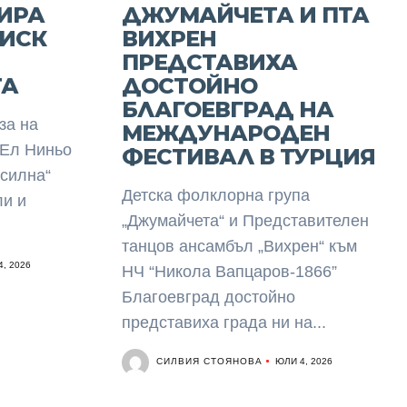
ИРА
ДЖУМАЙЧЕТА И ПТА
РИСК
ВИХРЕН
ПРЕДСТАВИХА
ТА
ДОСТОЙНО
БЛАГОЕВГРАД НА
за на
МЕЖДУНАРОДЕН
 Ел Ниньо
ФЕСТИВАЛ В ТУРЦИЯ
„силна“
Детска фолклорна група
ли и
„Джумайчета“ и Представителен
танцов ансамбъл „Вихрен“ към
, 2026
НЧ “Никола Вапцаров-1866”
Благоевград достойно
представиха града ни на...
СИЛВИЯ СТОЯНОВА
ЮЛИ 4, 2026