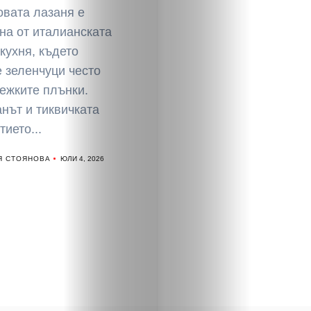
овата лазаня е
на от италианската
кухня, където
 зеленчуци често
ежките плънки.
нът и тиквичката
тието...
Я СТОЯНОВА
ЮЛИ 4, 2026