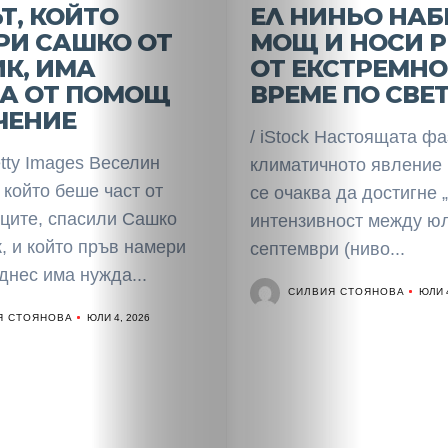
Разследване
Т, КОЙТО
ЕЛ НИНЬО НАБ
РИ САШКО ОТ
МОЩ И НОСИ 
Спорт
К, ИМА
ОТ ЕКСТРЕМНО
А ОТ ПОМОЩ
ВРЕМЕ ПО СВЕ
Скандали
ЧЕНИЕ
/ iStock Настоящата фа
Култура
tty Images Веселин
климатичното явление
 който беше част от
се очаква да достигне 
Светско
ците, спасили Сашко
интензивност между ю
, и който пръв намери
септември (ниво...
Крими
днес има нужда...
СИЛВИЯ СТОЯНОВА
ЮЛИ 4
Малки
Я СТОЯНОВА
ЮЛИ 4, 2026
обяви
Таблоид