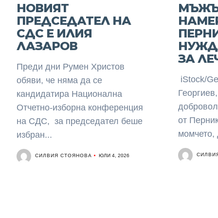
НОВИЯТ
МЪЖЪ
ПРЕДСЕДАТЕЛ НА
НАМЕ
СДС Е ИЛИЯ
ПЕРНИ
ЛАЗАРОВ
НУЖД
ЗА ЛЕ
Преди дни Румен Христов
iStock/Ge
обяви, че няма да се
Георгиев,
кандидатира Национална
добровол
Отчетно-изборна конференция
от Перник
на СДС, за председател беше
момчето, 
избран...
СИЛВИ
СИЛВИЯ СТОЯНОВА
ЮЛИ 4, 2026