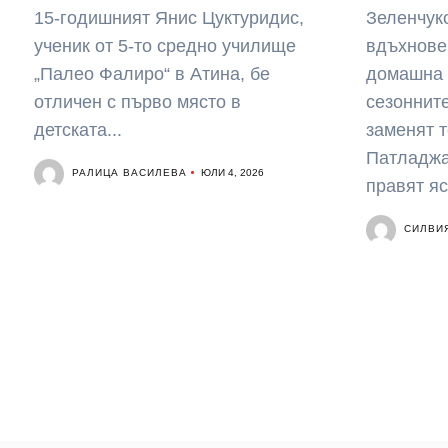
15-годишният Янис Цуктуридис,
Зеленчук
ученик от 5-то средно училище
вдъхнове
„Палео Фалиро“ в Атина, бе
домашна 
отличен с първо място в
сезонните
детската...
заменят т
Патладжа
РАЛИЦА ВАСИЛЕВА
ЮЛИ 4, 2026
правят яс
СИЛВИ