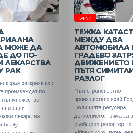
КРИМИ
А
ТЕЖКА КАТАС
ЕРИАЛНА
МЕЖДУ ДВА
А МОЖЕ ДА
АВТОМОБИЛА 
Е ДО ПО-
ГРАДЕВО ЗАТ
И ЛЕКАРСТВА
ДВИЖЕНИЕТО 
У РАК
ПЪТЯ СИМИТЛИ
РАЗЛОГ
-накрая разкриха как
Пътнотранспортно
те произвеждат по
произшествие край Гра
н път множество
Полицията регулира
 на мощни
движението, трима са 
акови лекарства,
съобщава репортер на
chdaily.
Pirinsko.com Пътен ин