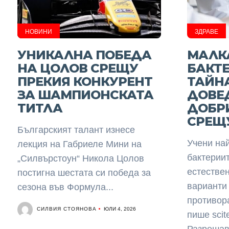
НОВИНИ
ЗДРАВЕ
УНИКАЛНА ПОБЕДА
МАЛК
НА ЦОЛОВ СРЕЩУ
БАКТ
ПРЕКИЯ КОНКУРЕНТ
ТАЙН
ЗА ШАМПИОНСКАТА
ДОВЕД
ТИТЛА
ДОБР
СРЕЩ
Българският талант изнесе
Учени най
лекция на Габриеле Мини на
бактерии
„Силвърстоун“ Никола Цолов
естестве
постигна шестата си победа за
варианти
сезона във Формула...
противор
СИЛВИЯ СТОЯНОВА
ЮЛИ 4, 2026
пише scite