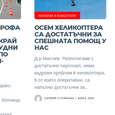
АНАЛИЗИ И КОМЕНТАРИ
ТРОФА
ОСЕМ ХЕЛИКОПТЕРА
СА ДОСТАТЪЧНИ ЗА
КРАЙ
СПЕШНАТА ПОМОЩ У
РУДНИ
НАС
ПО
Д-р Малчев: Разполагаме с
-
достатъчно персонал, няма
кадрови проблем 8 хеликоптера,
6 от които оперативни, са
дево:
напълно достатъчни за...
СИЛВИЯ СТОЯНОВА
ЮЛИ 4, 2026
в болница,
цидент