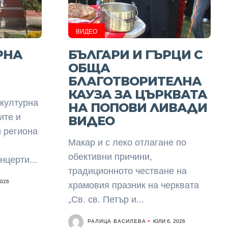
ВИДЕО
РНА
БЪЛГАРИ И ГЪРЦИ С
ОБЩА
БЛАГОТВОРИТЕЛНА
КАУЗА ЗА ЦЪРКВАТА
 културна
НА ПОПОВИ ЛИВАДИ
ите и
ВИДЕО
и региона
Макар и с леко отлагане по
обективни причини,
нцерти...
традиционното честване на
2026
храмовия празник на черквата
„Св. св. Петър и...
РАЛИЦА ВАСИЛЕВА
ЮЛИ 6, 2026