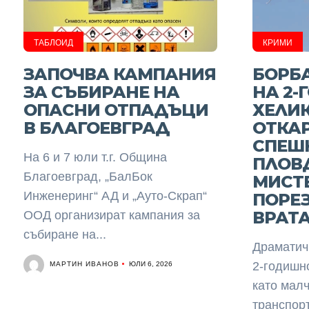
ТАБЛОИД
КРИМИ
ЗАПОЧВА КАМПАНИЯ
БОРБ
ЗА СЪБИРАНЕ НА
НА 2-
ОПАСНИ ОТПАДЪЦИ
ХЕЛИК
В БЛАГОЕВГРАД
ОТКАР
СПЕШ
На 6 и 7 юли т.г. Община
ПЛОВ
Благоевград, „БалБок
МИСТ
Инженеринг“ АД и „Ауто-Скрап“
ПОРЕЗ
ВРАТ
ООД организират кампания за
събиране на...
Драматич
МАРТИН ИВАНОВ
2-годишно
ЮЛИ 6, 2026
като мал
транспор