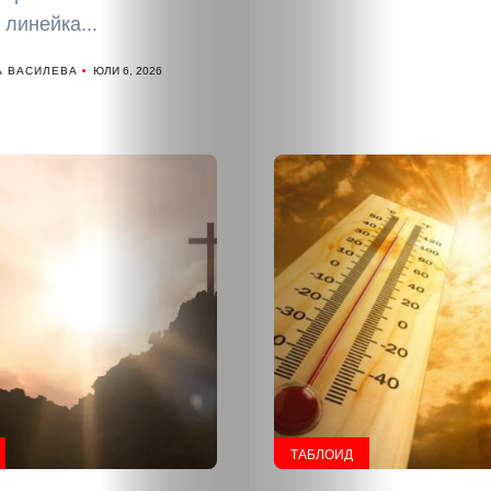
линейка...
Разследване
А ВАСИЛЕВА
ЮЛИ 6, 2026
Спорт
Скандали
Култура
Светско
Крими
Малки
обяви
ТАБЛОИД