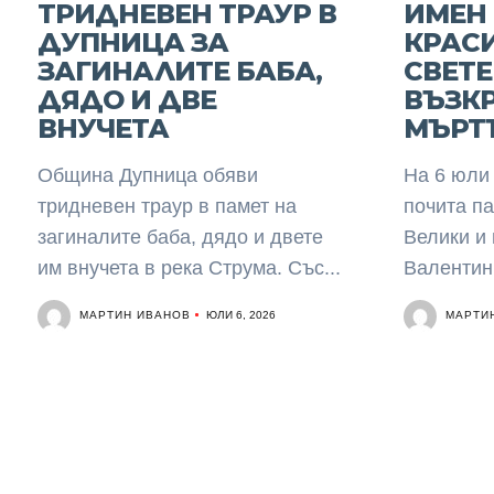
ТРИДНЕВЕН ТРАУР В
ИМЕН 
ДУПНИЦА ЗА
КРАС
ЗАГИНАЛИТЕ БАБА,
СВЕТ
ДЯДО И ДВЕ
ВЪЗК
ВНУЧЕТА
МЪРТ
Община Дупница обяви
На 6 юли
тридневен траур в памет на
почита па
загиналите баба, дядо и двете
Велики и
им внучета в река Струма. Със...
Валентин 
МАРТИН ИВАНОВ
МАРТИ
ЮЛИ 6, 2026