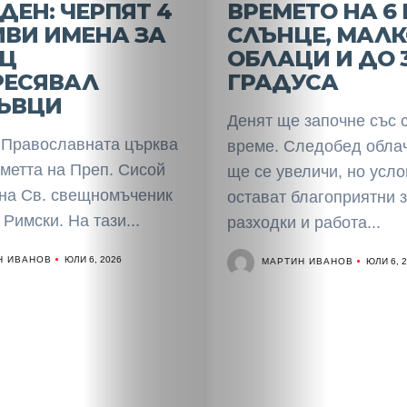
Таблоид
ДЕН: ЧЕРПЯТ 4
ВРЕМЕТО НА 6
ИВИ ИМЕНА ЗА
СЛЪНЦЕ, МАЛК
Новини
ЕЦ
ОБЛАЦИ И ДО 
РЕСЯВАЛ
ГРАДУСА
ЪВЦИ
Search
Денят ще започне със 
 Православната църква
време. Следобед обла
метта на Преп. Сисой
ще се увеличи, но усл
 на Св. свещномъченик
остават благоприятни 
Римски. На тази...
разходки и работа...
Н ИВАНОВ
ЮЛИ 6, 2026
МАРТИН ИВАНОВ
ЮЛИ 6, 