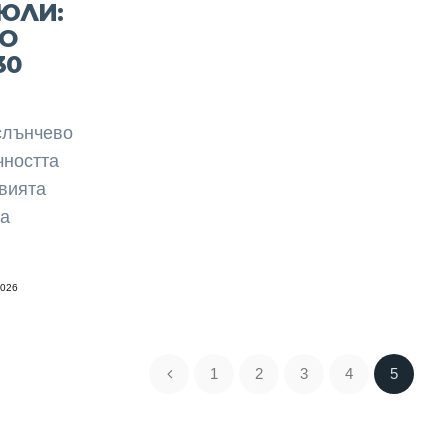
 ЮЛИ:
О
30
слънчево
чността
овията
за
2026
1
2
3
4
5