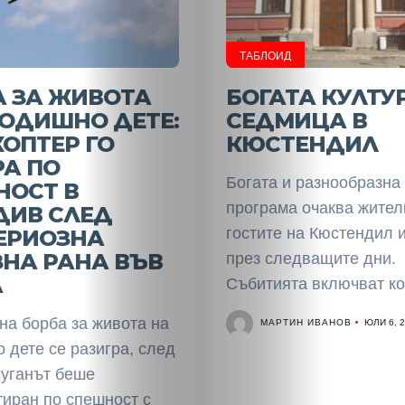
ТАБЛОИД
А ЗА ЖИВОТА
БОГАТА КУЛТУ
ГОДИШНО ДЕТЕ:
СЕДМИЦА В
ОПТЕР ГО
КЮСТЕНДИЛ
А ПО
Богата и разнообразна
НОСТ В
програма очаква жител
ДИВ СЛЕД
гостите на Кюстендил 
ЕРИОЗНА
НА РАНА ВЪВ
през следващите дни.
А
Събитията включват ко
на борба за живота на
МАРТИН ИВАНОВ
ЮЛИ 6, 
НАЧАЛО
 дете се разигра, след
чуганът беше
Политика
тиран по спешност с