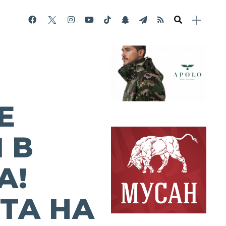
Е
 В
А!
ТА НА