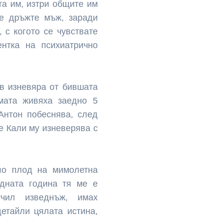
та им, изтри общите им
Не дръжте мъж, заради
 с когото се чувствате
ентка на психиатрично
в изневяра от бившата
мата живяха заедно 5
Антон побеснява, след
е Кали му изневерява с
ло плод на мимолетна
едната година тя ме е
чил изведнъж, имах
детайли цялата истина,