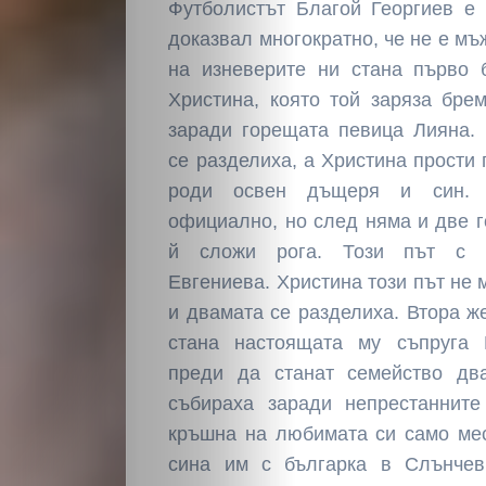
Футболистът Благой Георгиев е
доказвал многократно, че не е мъ
на изневерите ни стана първо 
Христина, която той заряза бре
заради горещата певица Лияна.
се разделиха, а Христина прости
роди освен дъщеря и син. 
официално, но след няма и две 
й сложи рога. Този път с п
Евгениева. Христина този път не 
и двамата се разделиха. Втора ж
стана настоящата му съпруга
преди да станат семейство дв
събираха заради непрестанните
кръшна на любимата си само ме
сина им с българка в Слънчев 