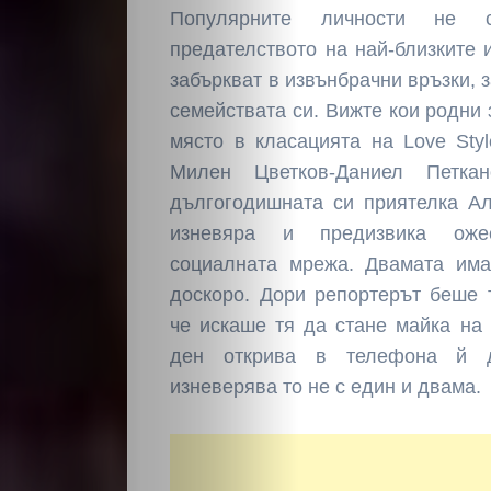
Популярните личности не с
предателството на най-близките и
забъркват в извънбрачни връзки, 
семействата си. Вижте кои родни
място в класацията на Love Sty
Милен Цветков-Даниел Петка
дългогодишната си приятелка Ал
изневяра и предизвика оже
социалната мрежа. Двамата има
доскоро. Дори репортерът беше 
че искаше тя да стане майка на 
ден открива в телефона й д
изневерява то не с един и двама.