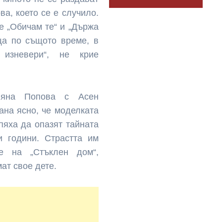
ва, което се е случило.
е „Обичам те“ и „Държа
ща по същото време, в
изневери“, не крие
ляна Попова с Асен
тана ясно, че моделката
пяха да опазят тайната
и години. Страстта им
е на „Стъклен дом“,
ат свое дете.