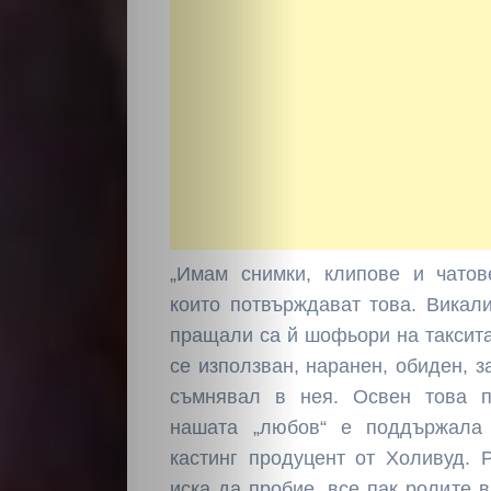
„Имам снимки, клипове и чатов
които потвърждават това. Викали
пращали са й шофьори на таксита
се използван, наранен, обиден, з
съмнявал в нея. Освен това 
нашата „любов“ е поддържала 
кастинг продуцент от Холивуд. 
иска да пробие, все пак ролите в