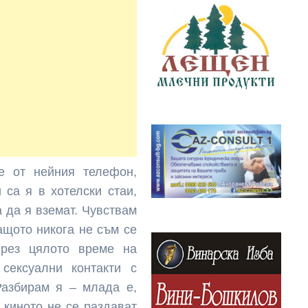
е от нейния телефон,
 са я в хотелски стаи,
 да я вземат. Чувствам
ащото никога не съм се
през цялото време на
сексуални контакти с
Разбирам я – млада е,
 киното не се раздават