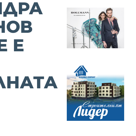
НДРА
НОВ
Е Е
ЛНАТА