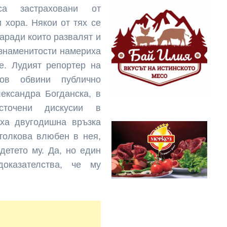
а застраховани от
 хора. Някои от тях се
заради които развалят и
 знаменитости намериха
le.
Лудият репортер на
нов обвини публично
ександра Богданска, в
сточени дискусии в
ха двугодишна връзка
толкова влюбен в нея,
детето му. Да, но един
оказателства, че му