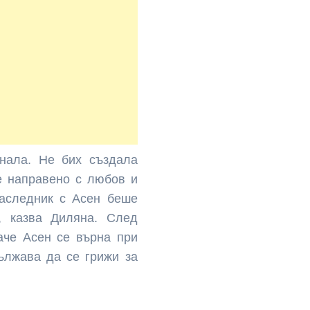
нала. Не бих създала
 е направено с любов и
аследник с Асен беше
, казва Диляна. След
аче Асен се върна при
ължава да се грижи за