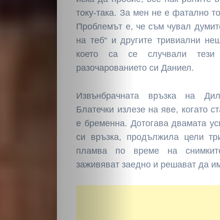
току-така. За мен не е фатално то
Проблемът е, че съм чувал думит
на теб“ и другите тривиални не
което са се случвали тези 
разочарованието си Даниел.
НАЧАЛО
Извънбрачната връзка на Ди
Политика
Блатечки излезе на яве, когато с
е бременна. Дотогава двамата ус
Разследване
си връзка, продължила цели тр
пламва по време на снимкит
Спорт
заживяват заедно и решават да им
Скандали
Култура