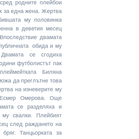
 сред родните плейбои
ж за една жена. Жертва
бившата му половинка
менна в деветия месец
 Впоследствие двамата
 публичната обида и му
Двамата се сгодиха
години футболистът пак
леймейтката Биляна
можа да преглътне това
ертва на изневерите му
 Есмер Омерова. Още
амата се разделяха и
 му свалки. Плейбият
сец след раждането на
бряг. Танцьорката за