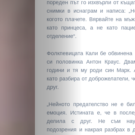
пореден път го изхвърли от къща
снимки в иснаграм и написа: „
когото плачете. Вярвайте на мъж,
като принцеса, а не като паци
отделение“.
Фолкпевицата Кали бе обвинена 
си половинка Антон Краус. Два
години и тя му роди син Марк. 
като разбира от доброжелатели, ч
друг.
„Нейното предателство не е би
емоция. Истината е, че в посл
делила с друг. Не съм нау
подозрения и накрая разбрах в 