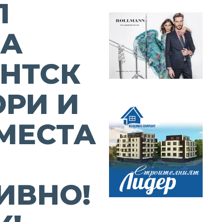
П
ЗА
НТСК
ОРИ И
 МЕСТА
ИВНО!