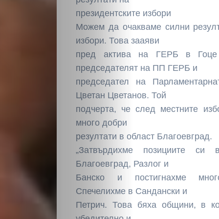
президентските избори
Можем да очакваме силни резулт
избори. Това зааяви
пред актива на ГЕРБ в Гоце
председателят на ПП ГЕРБ и
председател на Парламентарна
Цветан Цветанов. Той
подчерта, че след местните изб
много добри
резултати в област Благоевград.
„Затвърдихме позициите си 
Благоевград, Разлог и
Банско и постигнахме мног
Спечелихме в Сандански и
Петрич. Това бяха общини, в к
убедително и