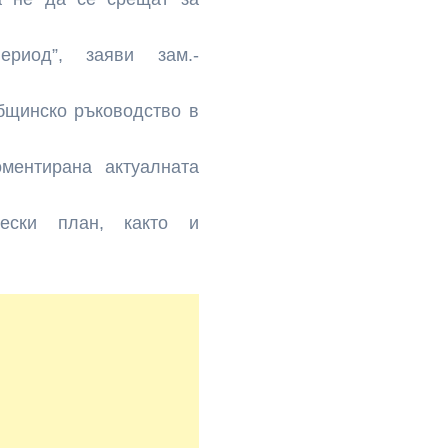
ериод”, заяви зам.-
бщинско ръководство в
ментирана актуалната
чески план, както и