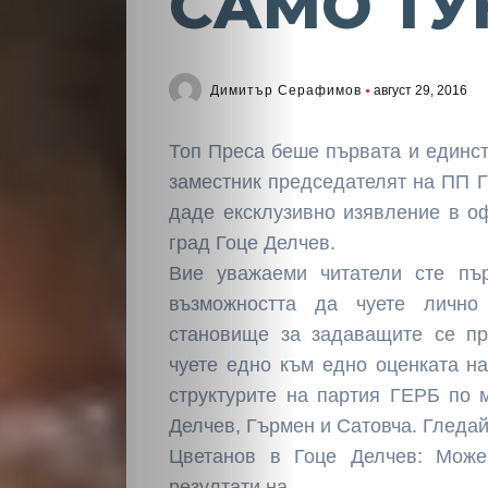
САМО ТУ
Димитър Серафимов
август 29, 2016
Топ Преса беше първата и единс
заместник председателят на ПП 
даде ексклузивно изявление в о
град Гоце Делчев.
Вие уважаеми читатели сте пъ
възможността да чуете лично
становище за задаващите се пр
чуете едно към едно оценката н
структурите на партия ГЕРБ по 
Делчев, Гърмен и Сатовча. Гледайт
Цветанов в Гоце Делчев: Мож
резултати на