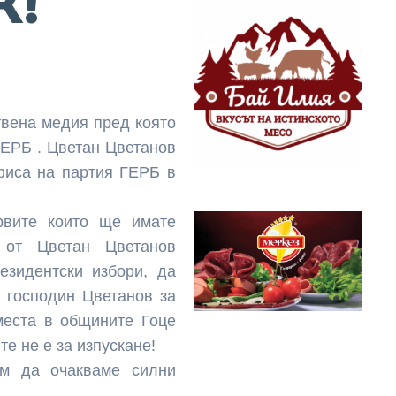
К!
твена медия пред която
ГЕРБ . Цветан Цветанов
фиса на партия ГЕРБ в
рвите които ще имате
 от Цветан Цветанов
езидентски избори, да
а господин Цветанов за
места в общините Гоце
е не е за изпускане!
ем да очакваме силни