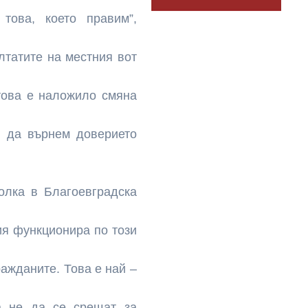
това, което правим”,
лтатите на местния вот
това е наложило смяна
и да върнем доверието
олка в Благоевградска
ия функционира по този
ражданите. Това е най –
а не да се срещат за