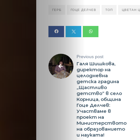
ГЕРБ
ГОЦЕ ДЕЛЧЕВ
ТОП
ЦВЕТАН 
Previous post
Галя Шишкова,
директор на
целодневна
детска градина
„Щастливо
детство“ в село
Корница, община
Гоце Делчев:
Участваме в
проект на
Министерството
на образованието
и науката!