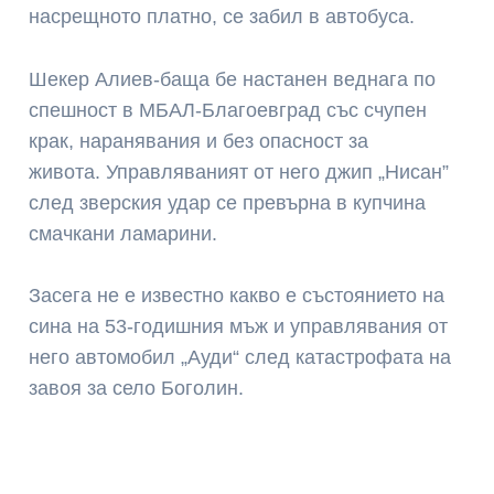
насрещното платно, се забил в автобуса.
Шекер Алиев-баща бе настанен веднага по
спешност в МБАЛ-Благоевград със счупен
крак, наранявания и без опасност за
живота. Управляваният от него джип „Нисан”
след зверския удар се превърна в купчина
смачкани ламарини.
Засега не е известно какво е състоянието на
сина на 53-годишния мъж и управлявания от
него автомобил „Ауди“ след катастрофата на
завоя за село Боголин.