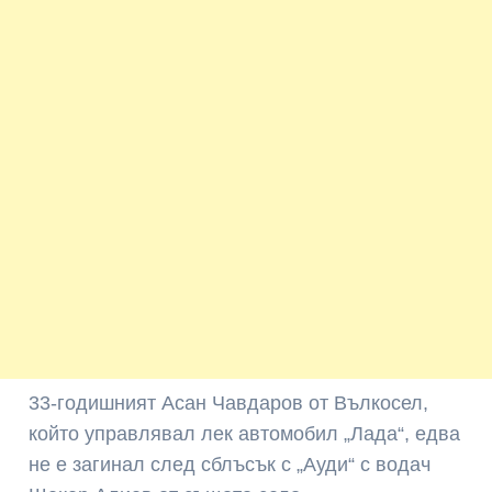
33-годишният Асан Чавдаров от Вълкосел,
който управлявал лек автомобил „Лада“, едва
не е загинал след сблъсък с „Ауди“ с водач