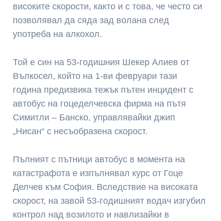
високите скорости, както и с това, че често си
позволявал да сяда зад волана след
употреба на алкохол.
Той е син на 53-годишния Шекер Алиев от
Вълкосел, който на 1-ви февруари тази
година предизвика тежък пътен инцидент с
автобус на гоцеделчевска фирма на пътя
Симитли – Банско, управлявайки джип
„Нисан“ с несъобразена скорост.
Пълният с пътници автобус в момента на
катастрафота е изпълнявал курс от Гоце
Делчев към София. Вследствие на високата
скорост, на завой 53-годишният водач изгубил
контрол над возилото и навлизайки в