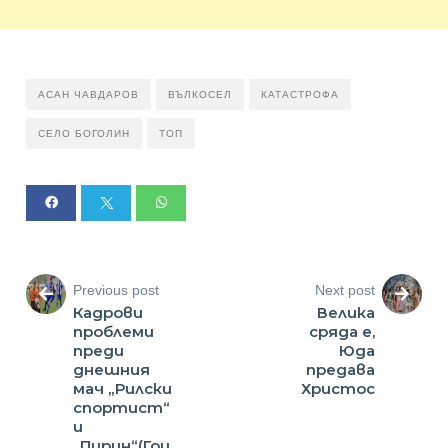
АСАН ЧАВДАРОВ
ВЪЛКОСЕЛ
КАТАСТРОФА
СЕЛО БОГОЛИН
ТОП
Previous post
Next post
Кадрови
Велика
проблеми
сряда е,
преди
Юда
днешния
предава
мач „Рилски
Христос
спортист“
и
„Пирин“(Гоц