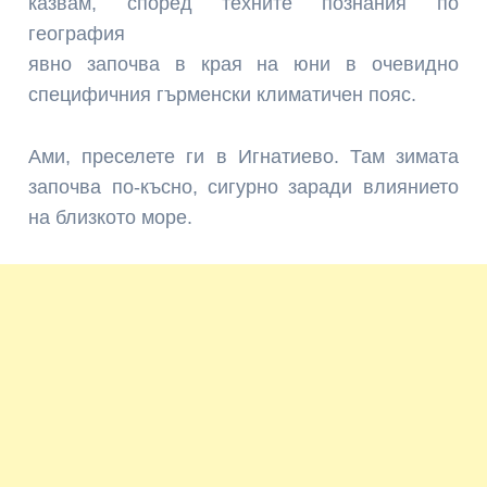
казвам, според техните познания по
география
явно започва в края на юни в очевидно
специфичния гърменски климатичен пояс.
Ами, преселете ги в Игнатиево. Там зимата
започва по-късно, сигурно заради влиянието
на близкото море.