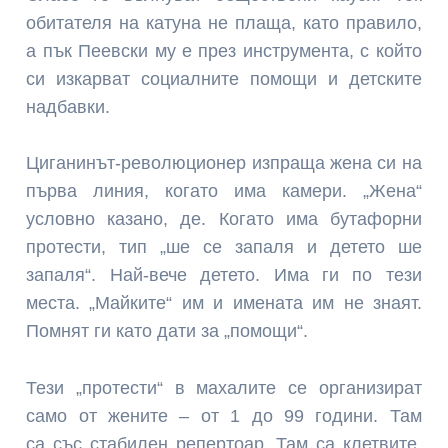
обитателя на катуна не плаща, като правило,
а пък Пеевски му е през инструмента, с който
си изкарват социалните помощи и детските
надбавки.
Циганинът-революционер изпраща жена си на
първа линия, когато има камери. „Жена“
условно казано, де. Когато има бутафорни
протести, тип „ше се запаля и детето ше
запаля“. Най-вече детето. Има ги по тези
места. „Майките“ им и имената им не знаят.
Помнят ги като дати за „помощи“.
Тези „протести“ в махалите се организират
само от жените – от 1 до 99 години. Там
са със стабилен репертоар. Там са клетвите,