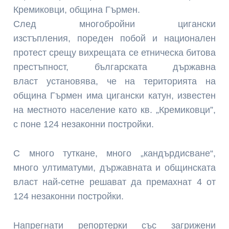
Кремиковци, община Гърмен.
След многобройни цигански
изстъпления, пореден побой и национален
протест срещу вихрещата се етническа битова
престъпност, българската държавна
власт установява, че на територията на
община Гърмен има цигански катун, известен
на местното население като кв. „Кремиковци”,
с поне 124 незаконни постройки.
С много туткане, много „кандърдисване“,
много ултиматуми, държавната и общинската
власт най-сетне решават да премахнат 4 от
124 незаконни постройки.
Напрегнати репортерки със загрижени