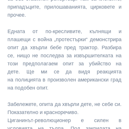
припадъците, прилошаванията, цирковете и
прочее.
Едната от по-кресливите, кълнящи и
плашещи с война „протестърки“ демонстрира
опит да хвърли бебе пред трактор. Разбира
се, нищо не последва за извършителката на
този предполагаем опит за убийство на
дете. Ще ми се да видя реакцията
на полицията в произволен американски град
на подобен опит.
Забележете, опита да хвърли дете, не себе си.
Показателно и красноречиво.
Циганинът-революционер е силен в
условията на тълпа. Под закрилата на