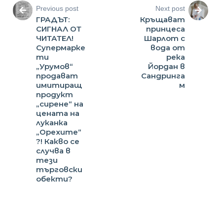
Previous post
Next post
ГРАДЪТ:
Кръщават
СИГНАЛ ОТ
принцеса
ЧИТАТЕЛ!
Шарлот с
Супермарке
вода от
ти
река
„Урумов“
Йордан в
продават
Сандринга
имитиращ
м
продукт
„сирене“ на
цената на
луканка
„Орехите“
?! Какво се
случва в
тези
търговски
обекти?