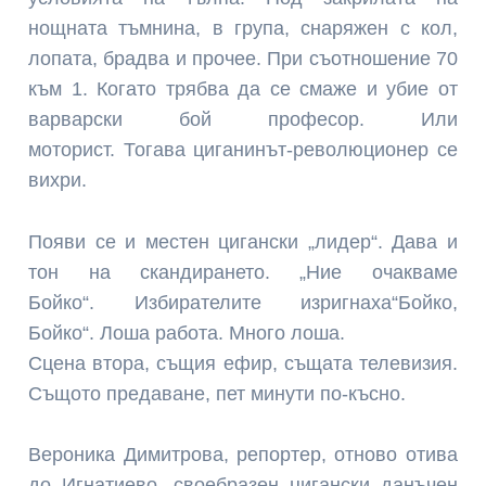
нощната тъмнина, в група, снаряжен с кол,
лопата, брадва и прочее. При съотношение 70
към 1. Когато трябва да се смаже и убие от
варварски бой професор. Или
моторист. Тогава циганинът-революционер се
вихри.
Появи се и местен цигански „лидер“. Дава и
тон на скандирането. „Ние очакваме
Бойко“. Избирателите изригнаха“Бойко,
Бойко“. Лоша работа. Много лоша.
Сцена втора, същия ефир, същата телевизия.
Същото предаване, пет минути по-късно.
Вероника Димитрова, репортер, отново отива
до Игнатиево, своебразен цигански данъчен