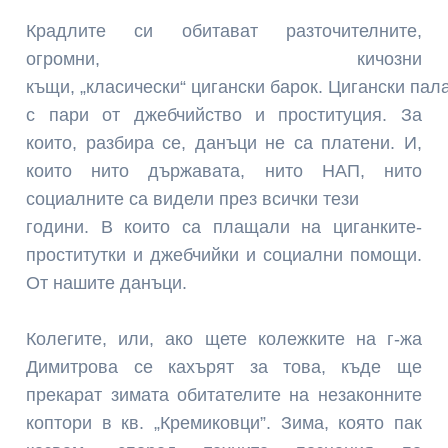
Крадлите си обитават разточителните,
огромни, кичозни
къщи, „класически“ цигански барок. Цигански пал
с пари от джебчийство и проституция. За
които, разбира се, данъци не са платени. И,
които нито държавата, нито НАП, нито
социалните са видели през всички тези
години. В които са плащали на циганките-
проститутки и джебчийки и социални помощи.
От нашите данъци.
Колегите, или, ако щете колежките на г-жа
Димитрова се кахърят за това, къде ще
прекарат зимата обитателите на незаконните
коптори в кв. „Кремиковци”. Зима, която пак