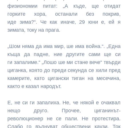
физиономии питат: „А къде, ще отидат
горките хора, останали без покрив,
иде зима?“. Че как иначе, 29 юни е, ей я
зимата, току на прага.
„Шом няма да има мир, ше има война.“. „Една
къща да падне, ние другите сами ще си
ги запалиме.“ „Лошо ше ми стане вече“ твърди
циганка, която до преди секунда се хили пред
камерите, като цигански тиган на месечина,
както е казал народът.
Е, не си ги запалиха. Не, че някой е очаквал
нещо друго. Прочее, циганинът-
революционер не се пали. Не протестира.
Слабо го вълнуват обществени каузи. Ток