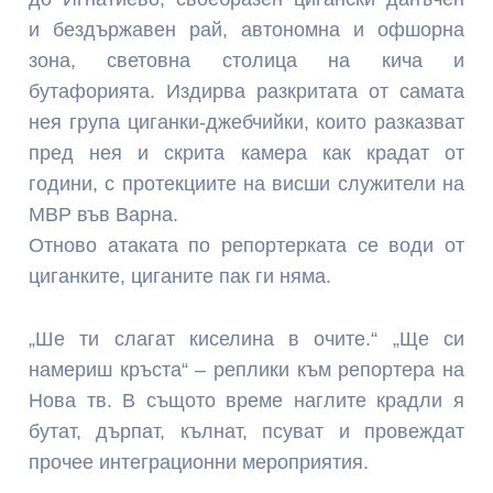
и бездържавен рай, автономна и офшорна
зона, световна столица на кича и
бутафорията. Издирва разкритата от самата
нея група циганки-джебчийки, които разказват
пред нея и скрита камера как крадат от
години, с протекциите на висши служители на
МВР във Варна.
Отново атаката по репортерката се води от
циганките, циганите пак ги няма.
„Ше ти слагат киселина в очите.“ „Ще си
намериш кръста“ – реплики към репортера на
Нова тв. В същото време наглите крадли я
бутат, дърпат, кълнат, псуват и провеждат
прочее интеграционни мероприятия.