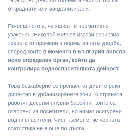
табели, но днес по-голямата част от тях са
откраднати или вандализирани.
По-опасното е, че хаосът е нормативно
узаконен. Николай Велчев изрази сериозна
тревога от промени в нормативната уредба,
според които
в момента в България липсва
ясно определен орган, който да
контролира водноспасителната дейност
.
Това безхаберие се пренася от дивите реки
директно в урбанизираните зони. В страната
работят десетки плувни басейни, които са
отворени за посетители, но нямат осигурени
водни спасители. Чист късмет е, че черната
статистика не е още по-дълга.