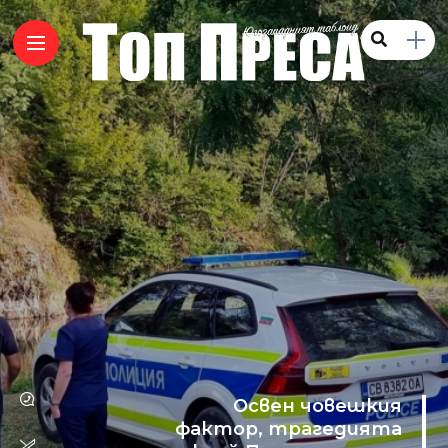
Освен човешкия
фактор, трагедията