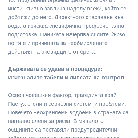
инстинктивно завлича надолу всеки, който се
доближи до него. Директното спасяване във
водата изисква специфична професионална
подготовка. Паниката изчерпва силите бързо,
но тя е и причината за необмислените
действия на очевидците от брега.
Държавата се удави в процедури:
Изчезналите табели и липсата на контрол
Освен човешкия фактор, трагедията край
Пастух оголи и сериозни системни проблеми.
Повечето неохраняеми водоеми в страната са
напълно слепи за риска. В миналото
общините са поставяли предупредителни