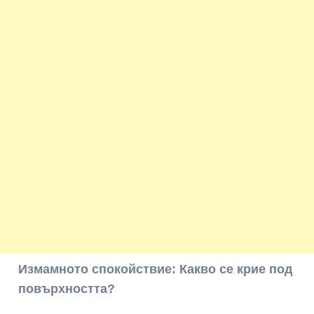
Измамното спокойствие: Какво се крие под
повърхността?