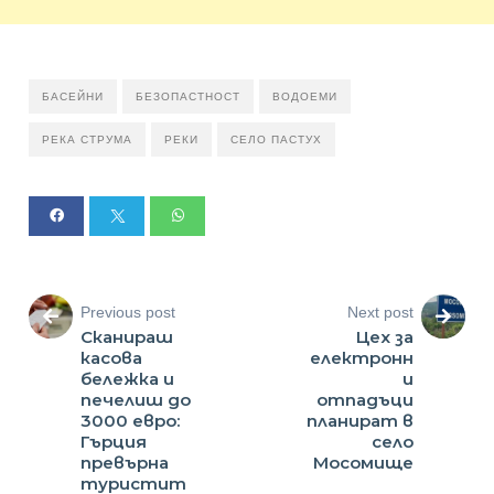
БАСЕЙНИ
БЕЗОПАСТНОСТ
ВОДОЕМИ
РЕКА СТРУМА
РЕКИ
СЕЛО ПАСТУХ
Previous post
Next post
Сканираш
Цех за
касова
електронн
бележка и
и
печелиш до
отпадъци
3000 евро:
планират в
Гърция
село
превърна
Мосомище
туристит