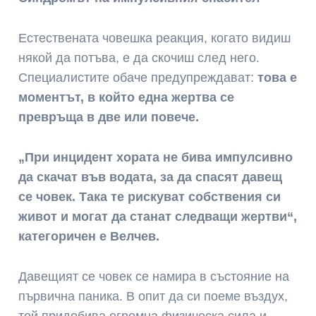
Естествената човешка реакция, когато видиш
някой да потъва, е да скочиш след него.
Специалистите обаче предупреждават:
това е
моментът, в който една жертва се
превръща в две или повече.
„При инцидент хората не бива импулсивно
да скачат във водата, за да спасят давещ
се човек. Така те рискуват собствения си
живот и могат да станат следващи жертви“,
категоричен е Велчев.
Давещият се човек се намира в състояние на
първична паника. В опит да си поеме въздух,
той придобива огромна физическа сила и