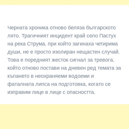
Черната хроника отново беляза българското
лято. Трагичният инцидент край село Пастух
на река Струма, при който загинаха четирима
души, не е просто изолиран нещастен случай.
Това е поредният жесток сигнал за тревога,
който отново постави на дневен ред темата за
къпането в неохраняеми водоеми и
фаталната липса на подготовка, когато се
изправим лице в лице с опасността.