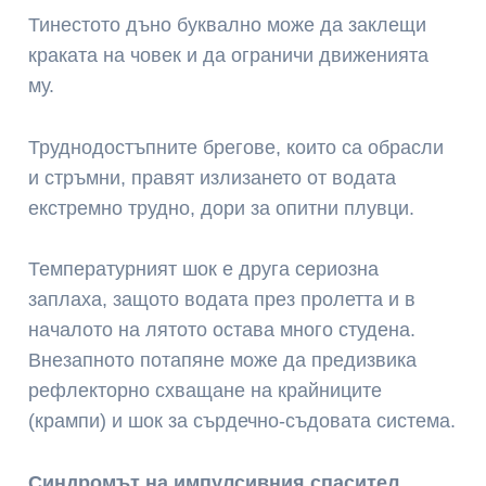
Тинестото дъно буквално може да заклещи
краката на човек и да ограничи движенията
му.
Труднодостъпните брегове, които са обрасли
и стръмни, правят излизането от водата
екстремно трудно, дори за опитни плувци.
Температурният шок е друга сериозна
заплаха, защото водата през пролетта и в
началото на лятото остава много студена.
Внезапното потапяне може да предизвика
рефлекторно схващане на крайниците
(крампи) и шок за сърдечно-съдовата система.
Синдромът на импулсивния спасител