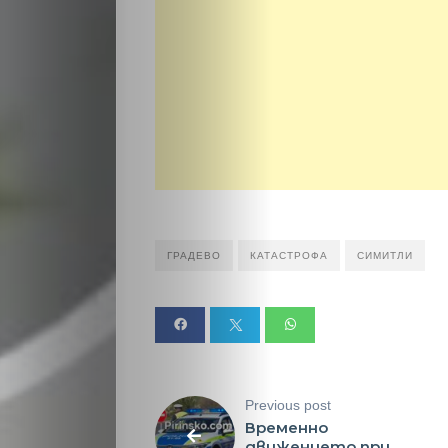
Култура
Светско
Крими
Малки
обяви
ГРАДЕВО
КАТАСТРОФА
СИМИТЛИ
Таблоид
Новини
Previous post
Search
Временно
движението при