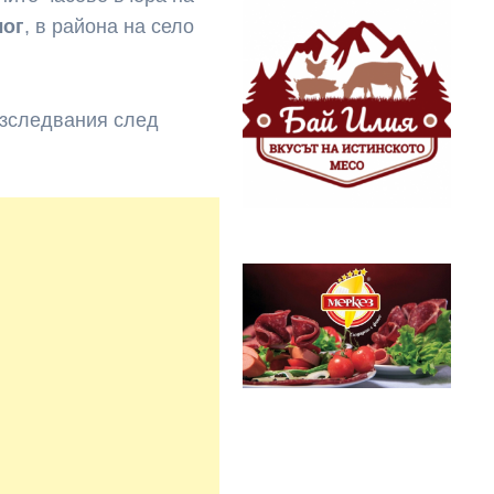
лог
, в района на село
изследвания след