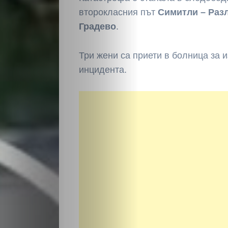
второкласния път
Симитли – Раз
Градево
.
Три жени са приети в болница за 
инцидента.