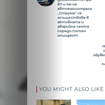
87-и км на
автомагистрала
„Струма“ се
осъществява в
активната и
аварийна лента
поради пътен
инцидент
Н
обувк
п
YOU MIGHT ALSO LIKE