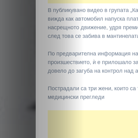
В публикувано видео в групата „К
вижда как автомобил напуска плат
насрещното движение, удря прем
след това се забива в мантинелат
По предварителна информация на
НАЧАЛО
произшествието, ѝ е прилошало за
довело до загуба на контрол над 
Политика
Пострадали са три жени, които са
Разследване
медицински прегледи
Спорт
Скандали