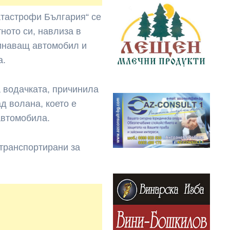
атастрофи България“ се
ното си, навлиза в
инаващ автомобил и
а.
 водачката, причинила
д волана, което е
автомобила.
 транспортирани за