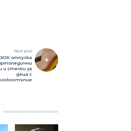
Next post
ЗОК отпуска
ортопедични
и и стелки за
деца с
лоскостъпие