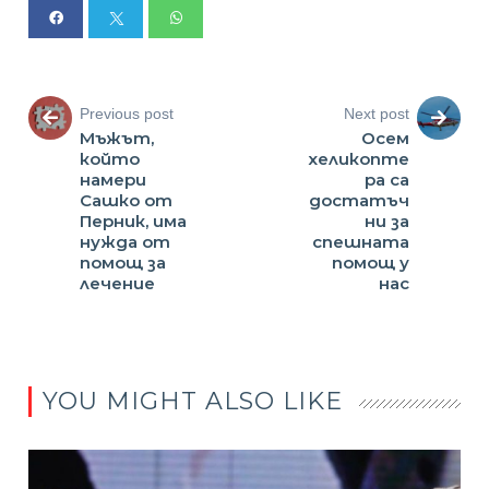
Previous post
Next post
Мъжът,
Осем
който
хеликопте
намери
ра са
Сашко от
достатъч
Перник, има
ни за
нужда от
спешната
помощ за
помощ у
лечение
нас
YOU MIGHT ALSO LIKE