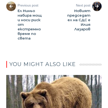
Previous post
Next post
Ел Ниньо
Новият
набира мощ
председат
и носи риск
ел на СДС е
от
Илия
екстремно
Лазаров
време по
света
YOU MIGHT ALSO LIKE