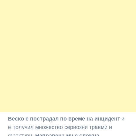
Веско е пострадал по време на инциден
т и
е получил множество сериозни травми и
фрактури.
Направена му е сложна,