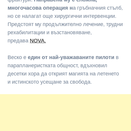
многочасова операция н
а гръбначния стълб,
но се налагат още хирургични интервенции.
Предстоят му продължително лечение, трудни
рехабилитации и възстановяване,
предава
NOVA.
Веско е
един от най-уважаваните пилоти
в
парапланеристката общност, вдъхновил
десетки хора да открият магията на летенето
и истинското усещане за свобода.