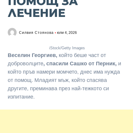
ПОМОЩ ЗА
ЛЕЧЕНИЕ
Силвия Стоянова
юли 4, 2026
iStock/Getty Images
Веселин Георгиев,
който беше част от
доброволците
, спасили Сашко от Перник,
и
който пръв намери момчето, днес има нужда
от помощ. Младият мъж, който спасява
другите, преминава през най-тежкото си
изпитание.