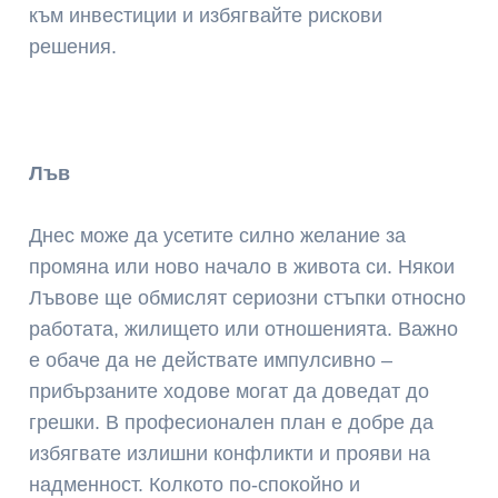
към инвестиции и избягвайте рискови
решения.
Лъв
Днес може да усетите силно желание за
промяна или ново начало в живота си. Някои
Лъвове ще обмислят сериозни стъпки относно
работата, жилището или отношенията. Важно
е обаче да не действате импулсивно –
прибързаните ходове могат да доведат до
грешки. В професионален план е добре да
избягвате излишни конфликти и прояви на
надменност. Колкото по-спокойно и