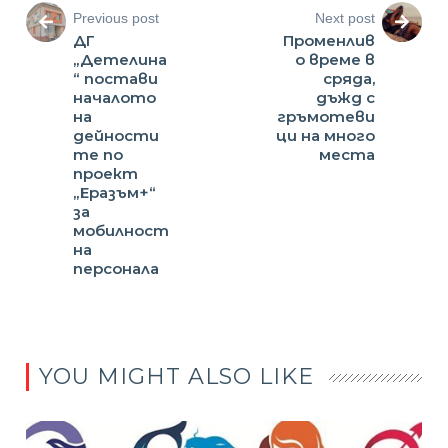
Previous post
Next post
ДГ
Променлив
„Детелина
о време в
“ постави
сряда,
началото
дъжд с
на
гръмотеви
дейности
ци на много
те по
места
проект
„Еразъм+“
за
мобилност
на
персонала
YOU MIGHT ALSO LIKE