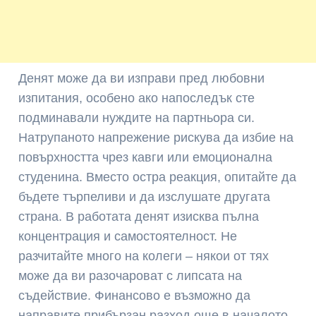
Денят може да ви изправи пред любовни
изпитания, особено ако напоследък сте
подминавали нуждите на партньора си.
Натрупаното напрежение рискува да избие на
повърхността чрез кавги или емоционална
студенина. Вместо остра реакция, опитайте да
бъдете търпеливи и да изслушате другата
страна. В работата денят изисква пълна
концентрация и самостоятелност. Не
разчитайте много на колеги – някои от тях
може да ви разочароват с липсата на
съдействие. Финансово е възможно да
направите прибързан разход още в началото,