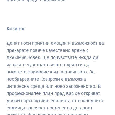
Козирог
Денят носи приятни емоции и възможност да
прекарате повече качествено време с
любимия човек. Ще почувствате нужда да
изразите чувствата си по-открито и да
покажете внимание към половинката. За
необвързаните Козирози е възможна
интересна среща или ново запознанство. В
професионален план пред вас се откриват
добри перспективи. Усилията от последните
седмици започват постепенно да дават