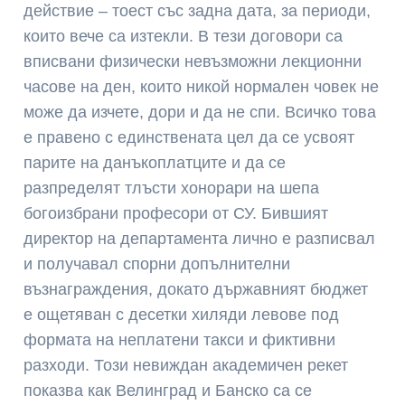
действие – тоест със задна дата, за периоди,
които вече са изтекли. В тези договори са
вписвани физически невъзможни лекционни
часове на ден, които никой нормален човек не
може да изчете, дори и да не спи. Всичко това
е правено с единствената цел да се усвоят
парите на данъкоплатците и да се
разпределят тлъсти хонорари на шепа
богоизбрани професори от СУ. Бившият
директор на департамента лично е разписвал
и получавал спорни допълнителни
възнаграждения, докато държавният бюджет
е ощетяван с десетки хиляди левове под
формата на неплатени такси и фиктивни
разходи. Този невиждан академичен рекет
показва как Велинград и Банско са се