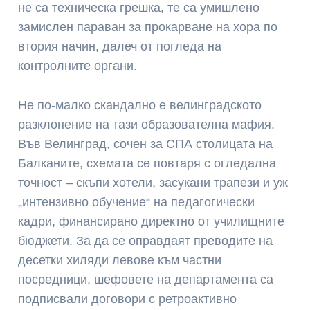
не са техническа грешка, те са умишлено
замислен параван за прокарване на хора по
втория начин, далеч от погледа на
контролните органи.
Не по-малко скандално е велинградското
разклонение на тази образователна мафия.
Във Велинград, сочен за СПА столицата на
Балканите, схемата се повтаря с огледална
точност – скъпи хотели, засукани трапези и уж
„интензивно обучение“ на педагогически
кадри, финансирано директно от училищните
бюджети. За да се оправдаят преводите на
десетки хиляди левове към частни
посредници, шефовете на департамента са
подписвали договори с ретроактивно