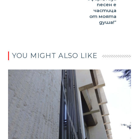
песен е
частица
от моята
душа!“
YOU MIGHT ALSO LIKE