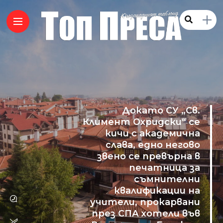
Докато СУ „Св.
Климент Охридски“ се
кичи с академична
слава, едно негово
звено се превърна в
печатница за
съмнителни
квалификации на
учители, прокарвани
през СПА хотели във