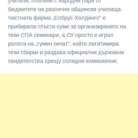
учители, платени с народни пари от
бюджетите на различни общински училища.
Частната фирма „Елбрус Холдингс“ е
прибирала тлъсти суми за организирането на
тези СПА семинари, а СУ просто е играл
ролята на „гумен печат“, който легитимира
тези сбирки и раздава официални държавни
свидетелства срещу солидни комисионни.