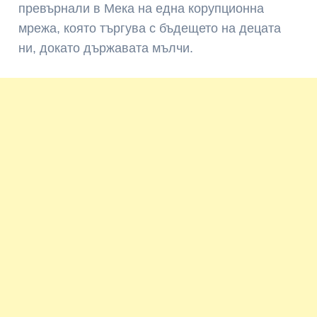
превърнали в Мека на една корупционна
мрежа, която търгува с бъдещето на децата
ни, докато държавата мълчи.