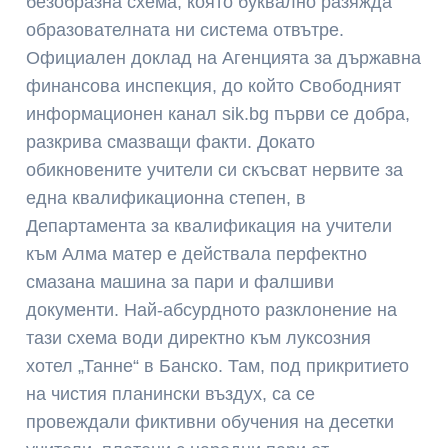
безобразна схема, която буквално разяжда
образователната ни система отвътре.
Официален доклад на Агенцията за държавна
финансова инспекция, до който Свободният
информационен канал sik.bg първи се добра,
разкрива смазващи факти. Докато
обикновените учители си скъсват нервите за
една квалификационна степен, в
Департамента за квалификация на учители
към Алма матер е действала перфектно
смазана машина за пари и фалшиви
документи. Най-абсурдното разклонение на
тази схема води директно към луксозния
хотел „Танне“ в Банско. Там, под прикритието
на чистия планински въздух, са се
провеждали фиктивни обучения на десетки