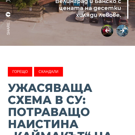
Велинград и Банско с
цената на десетки
хиляди левове.
SHARE:
ГОРЕЩО
СКАНДАЛИ
УЖАСЯВАЩА
СХЕМА В СУ:
ПОТРАВАЩО
НАИСТИНА