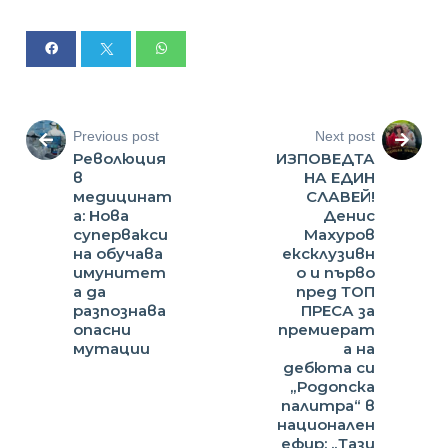
Previous post
Next post
Революция
ИЗПОВЕДТА
в
НА ЕДИН
медицинат
СЛАВЕЙ!
а: Нова
Денис
супервакси
Махуров
на обучава
ексклузивн
имунитет
о и първо
а да
пред ТОП
разпознава
ПРЕСА за
опасни
премиерат
мутации
а на
дебюта си
„Родопска
палитра“ в
национален
ефир: „Тази