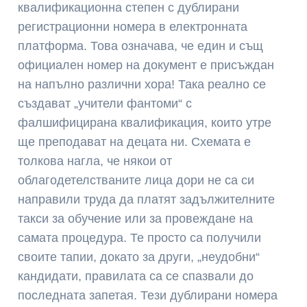
квалификационна степен с дублирани
регистрационни номера в електронната
платформа. Това означава, че един и същ
официален номер на документ е присъждан
на напълно различни хора! Така реално се
създават „учители фантоми“ с
фалшифицирана квалификация, които утре
ще преподават на децата ни. Схемата е
толкова нагла, че някои от
облагодетелстваните лица дори не са си
направили труда да платят задължителните
такси за обучение или за провеждане на
самата процедура. Те просто са получили
своите тапии, докато за други, „неудобни“
кандидати, правилата са се спазвали до
последната запетая. Тези дублирани номера