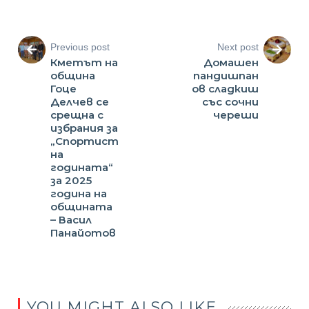
Previous post
Next post
Кметът на
Домашен
община
пандишпан
Гоце
ов сладкиш
Делчев се
със сочни
срещна с
череши
избрания за
„Спортист
на
годината“
за 2025
година на
общината
– Васил
Панайотов
YOU MIGHT ALSO LIKE