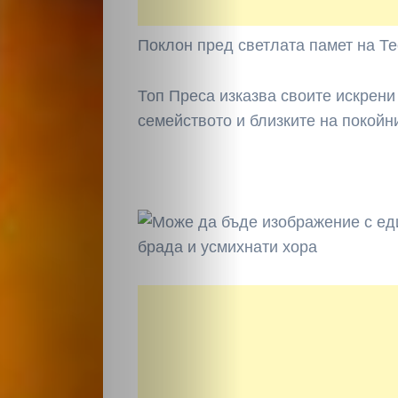
Поклон пред светлата памет на Т
Топ Преса изказва своите искрен
НАЧАЛО
семейството и близките на покойн
Политика
Разследване
Спорт
Скандали
Култура