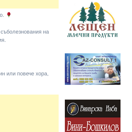
ео.
и съболезнования на
ия.