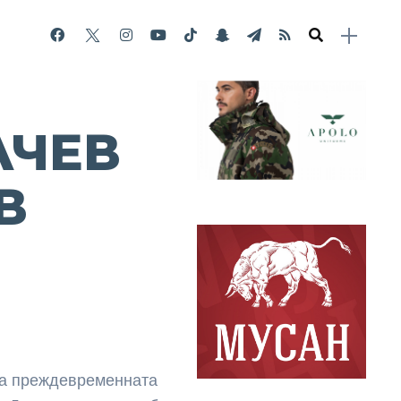
ЛЧЕВ
В
за преждевременната