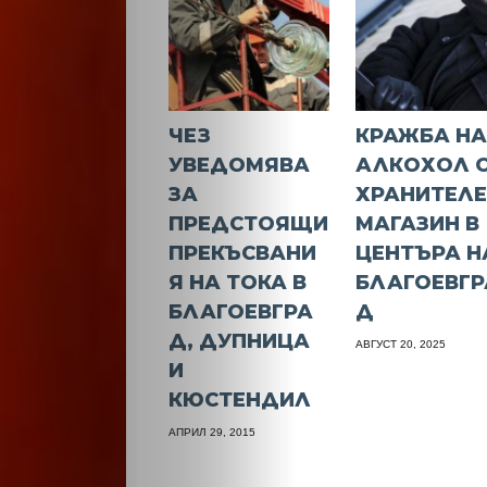
ЧЕЗ
КРАЖБА Н
УВЕДОМЯВА
АЛКОХОЛ 
ЗА
ХРАНИТЕЛ
ПРЕДСТОЯЩИ
МАГАЗИН В
ПРЕКЪСВАНИ
ЦЕНТЪРА Н
Я НА ТОКА В
БЛАГОЕВГР
БЛАГОЕВГРА
Д
Д, ДУПНИЦА
АВГУСТ 20, 2025
И
КЮСТЕНДИЛ
АПРИЛ 29, 2015