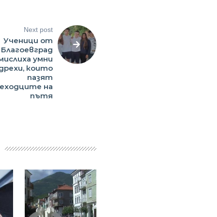
Next post
Ученици от
Благоевград
мислиха умни
дрехи, които
пазят
еходците на
пътя