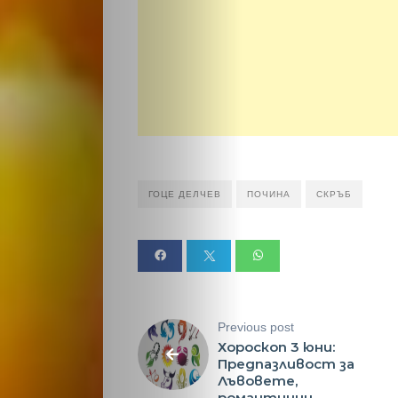
Светско
Крими
Малки
обяви
Таблоид
ГОЦЕ ДЕЛЧЕВ
ПОЧИНА
СКРЪБ
Новини
Search
Previous post
Хороскоп 3 юни:
Предпазливост за
Лъвовете,
романтични