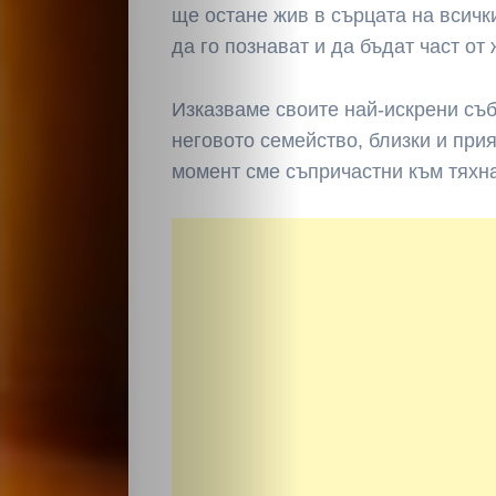
ще остане жив в сърцата на всички
да го познават и да бъдат част от 
Изказваме своите най-искрени съ
неговото семейство, близки и прия
момент сме съпричастни към тяхна