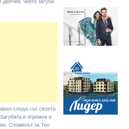
е Делчев, чиято загуба
тавил следа със своята
 Загубата е огромна и
ми. Споменът за Тео