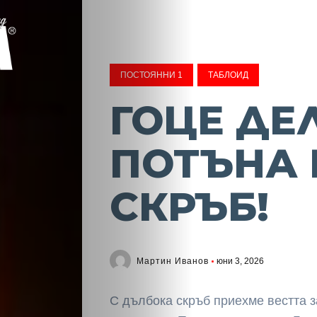
ПОСТОЯННИ 1
ТАБЛОИД
ГОЦЕ ДЕ
ПОТЪНА 
СКРЪБ!
Мартин Иванов
юни 3, 2026
С дълбока скръб приехме вестта 