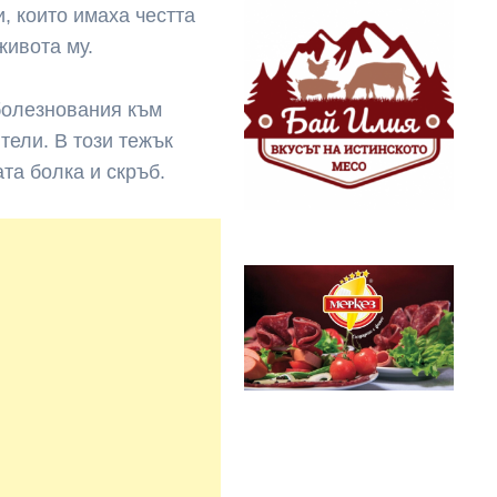
, които имаха честта
живота му.
болезнования към
тели. В този тежък
та болка и скръб.