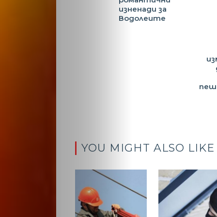
изненади за
Водолеите
из
пеш
YOU MIGHT ALSO LIKE