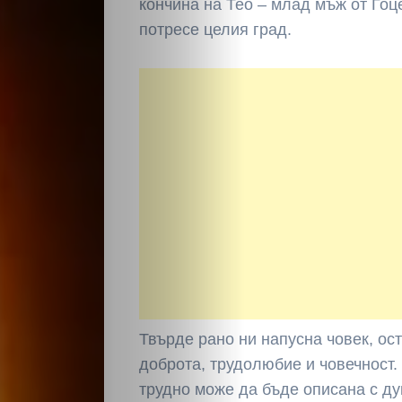
кончина на Тео – млад мъж от Гоц
потресе целия град.
Твърде рано ни напусна човек, ос
доброта, трудолюбие и човечност.
трудно може да бъде описана с ду