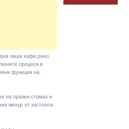
една чаша кафе рано
твените процеси в
лени функции на
фе на празен стомах е
ния мехур от застояла