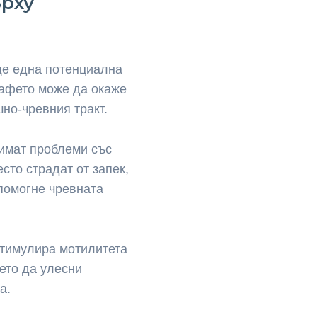
рху
ще една потенциална
кафето може да окаже
но-чревния тракт.
 имат проблеми със
сто страдат от запек,
помогне чревната
стимулира мотилитета
ето да улесни
а.