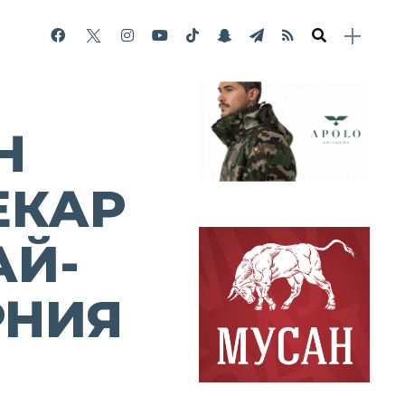
Н
ЕКАР
АЙ-
РНИЯ