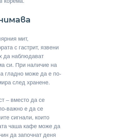
в корема.
внимава
лярния мит,
рата с гастрит, язвени
х да наблюдават
а си. При наличие на
а гладно може да е по-
мира след хранене.
ст – вместо да се
по-важно е да се
те сигнали, които
ата чаша кафе може да
ачин да започнат деня