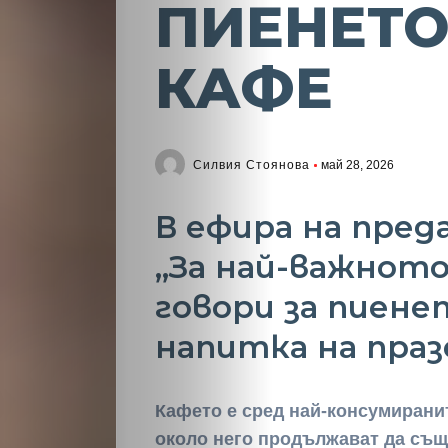
ПИЕНЕТО
КАФЕ
Силвия Стоянова
май 28, 2026
В ефира на пре
„За най-важнот
говори за пиене
напитка на пра
Кафето е сред най-консумиранит
около него продължават да съ