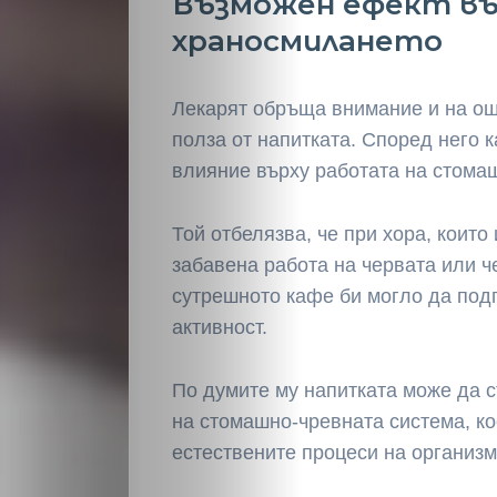
Възможен ефект въ
Светско
храносмилането
Крими
Лекарят обръща внимание и на о
полза от напитката. Според него 
Малки
влияние върху работата на стомаш
обяви
Той отбелязва, че при хора, които
Таблоид
забавена работа на червата или че
сутрешното кафе би могло да под
Новини
активност.
По думите му напитката може да 
Search
на стомашно-чревната система, ко
естествените процеси на организм