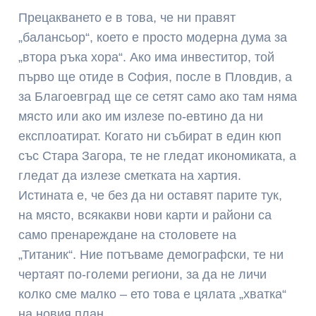
Прецакването е в това, че ни правят
„балансьор“, което е просто модерна дума за
„втора ръка хора“. Ако има инвеститор, той
първо ще отиде в София, после в Пловдив, а
за Благоевград ще се сетят само ако там няма
място или ако им излезе по-евтино да ни
експлоатират. Когато ни събират в един кюп
със Стара Загора, те не гледат икономиката, а
гледат да излезе сметката на хартия.
Истината е, че без да ни оставят парите тук,
на място, всякакви нови карти и райони са
само пренареждане на столовете на
„Титаник“. Ние потъваме демографски, те ни
чертаят по-големи региони, за да не личи
колко сме малко – ето това е цялата „хватка“
на новия план.