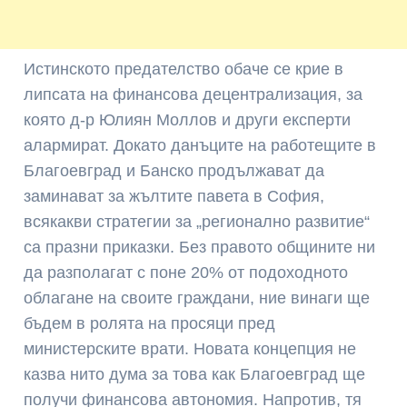
Истинското предателство обаче се крие в
липсата на финансова децентрализация, за
която д-р Юлиян Моллов и други експерти
алармират. Докато данъците на работещите в
Благоевград и Банско продължават да
заминават за жълтите павета в София,
всякакви стратегии за „регионално развитие“
са празни приказки. Без правото общините ни
да разполагат с поне 20% от подоходното
облагане на своите граждани, ние винаги ще
бъдем в ролята на просяци пред
министерските врати. Новата концепция не
казва нито дума за това как Благоевград ще
получи финансова автономия. Напротив, тя