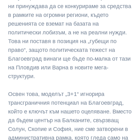
ни принуждава да се конкурираме за средства
в рамките на огромни региони, където
решенията се вземат на базата на
политически лобизъм, а не на реални нужди.
Това ни поставя в позиция на „губещи по
право“, защото политическата тежест на
Благоевград винаги ще бъде по-малка от тази
на Пловдив или Варна в новите мега-
структури.
Освен това, моделът „3+1“ игнорира
трансграничния потенциал на Благоевград,
който е ключът към нашето оцеляване. Вместо
да бъдем център на Балканите, свързващ
Солун, Скопие и София, ние сме затворени в
административна рамка, която гледа само на