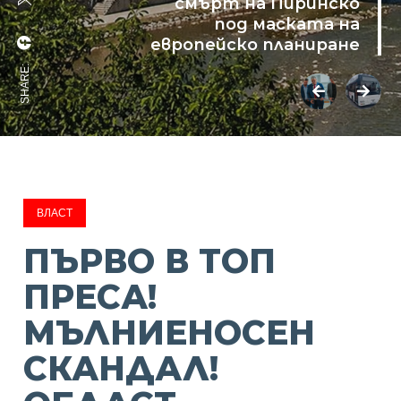
смърт на Пиринско
под маската на
европейско планиране
SHARE:
ВЛАСТ
ПЪРВО В ТОП
ПРЕСА!
МЪЛНИЕНОСЕН
СКАНДАЛ!