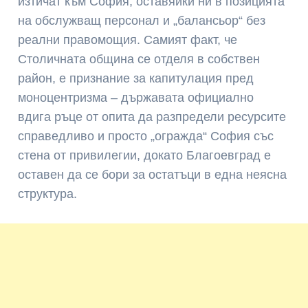
изтичат към София, оставяйки ни в позицията
на обслужващ персонал и „балансьор“ без
реални правомощия. Самият факт, че
Столичната община се отделя в собствен
район, е признание за капитулация пред
моноцентризма – държавата официално
вдига ръце от опита да разпредели ресурсите
справедливо и просто „огражда“ София със
стена от привилегии, докато Благоевград е
оставен да се бори за остатъци в една неясна
структура.