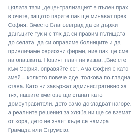
Цялата тази „децентрализация“ е пълен прах
в очите, защото парите пак ще минават през
София. Вместо Благоевград да си държи
данъците тук и с тях да си правим пътищата
до селата, да си оправяме болниците и да
привличаме сериозни фирми, ние пак ще сме
на опашката. Новият план ни казва: „Вие сте
към София, оправяйте се“. Ама София е като
змей – колкото повече яде, толкова по-гладна
става. Като ни завържат административно за
тях, нашите кметове ще станат като
домоуправители, дето само докладват нагоре,
а реалните решения за хляба ни ще се вземат
от хора, дето не знаят къде се намира
Грамада или Струмско.