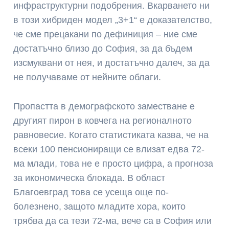
инфраструктурни подобрения. Вкарването ни
в този хибриден модел „3+1“ е доказателство,
че сме прецакани по дефиниция – ние сме
достатъчно близо до София, за да бъдем
изсмуквани от нея, и достатъчно далеч, за да
не получаваме от нейните облаги.
Пропастта в демографското заместване е
другият пирон в ковчега на регионалното
равновесие. Когато статистиката казва, че на
всеки 100 пенсиониращи се влизат едва 72-
ма млади, това не е просто цифра, а прогноза
за икономическа блокада. В област
Благоевград това се усеща още по-
болезнено, защото младите хора, които
трябва да са тези 72-ма, вече са в София или