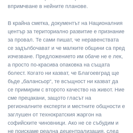
впримчване в нейните планове.
В крайна сметка, документът на Националния
център за териториално развитие е признание
за провал. Те сами пишат, че неравенствата
се задълбочават и че малките общини са пред
изчезване. Предложението им обаче не е лек,
а просто по-красива опаковка на същата
болест. Когато ни казват, че Благоевград ще
бъде „балансьор“, те всъщност ни казват да
се примирим с второто качество на живот. Ние
сме прецакани, защото гласът на
регионалните експерти и местните общности е
заглушен от технократския жаргон на
софийските чиновници. Ако не се събудим и
не поискаме реална децентрализация, след