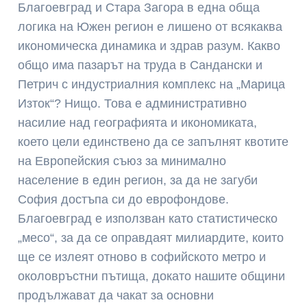
Благоевград и Стара Загора в една обща
логика на Южен регион е лишено от всякаква
икономическа динамика и здрав разум. Какво
общо има пазарът на труда в Сандански и
Петрич с индустриалния комплекс на „Марица
Изток“? Нищо. Това е административно
насилие над географията и икономиката,
което цели единствено да се запълнят квотите
на Европейския съюз за минимално
население в един регион, за да не загуби
София достъпа си до еврофондове.
Благоевград е използван като статистическо
„месо“, за да се оправдаят милиардите, които
ще се излеят отново в софийското метро и
околовръстни пътища, докато нашите общини
продължават да чакат за основни