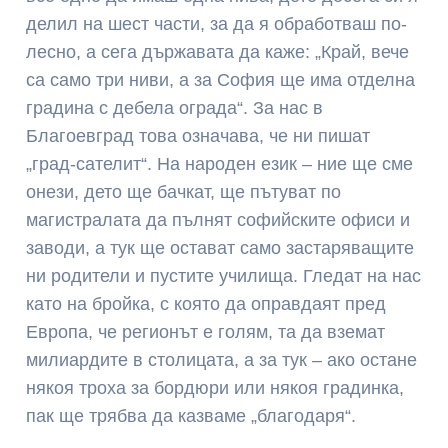
делил на шест части, за да я обработваш по-
лесно, а сега държавата да каже: „Край, вече
са само три ниви, а за София ще има отделна
градина с дебела ограда“. За нас в
Благоевград това означава, че ни пишат
„град-сателит“. На народен език – ние ще сме
онези, дето ще бачкат, ще пътуват по
магистралата да пълнят софийските офиси и
заводи, а тук ще остават само застаряващите
ни родители и пустите училища. Гледат на нас
като на бройка, с която да оправдаят пред
Европа, че регионът е голям, та да вземат
милиардите в столицата, а за тук – ако остане
някоя троха за бордюри или някоя градинка,
пак ще трябва да казваме „благодаря“.