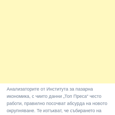
Анализаторите от Института за пазарна
икономика, с чиито данни „Топ Преса“ често
работи, правилно посочват абсурда на новото
окрупняване. Те изтъкват, че събирането на