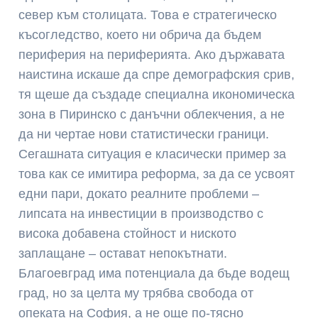
север към столицата. Това е стратегическо
късогледство, което ни обрича да бъдем
периферия на периферията. Ако държавата
наистина искаше да спре демографския срив,
тя щеше да създаде специална икономическа
зона в Пиринско с данъчни облекчения, а не
да ни чертае нови статистически граници.
Сегашната ситуация е класически пример за
това как се имитира реформа, за да се усвоят
едни пари, докато реалните проблеми –
липсата на инвестиции в производство с
висока добавена стойност и ниското
заплащане – остават непокътнати.
Благоевград има потенциала да бъде водещ
град, но за целта му трябва свобода от
опеката на София, а не още по-тясно