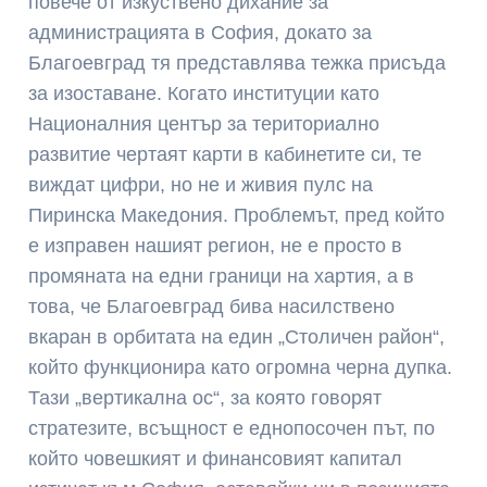
повече от изкуствено дихание за
администрацията в София, докато за
Благоевград тя представлява тежка присъда
за изоставане. Когато институции като
Националния център за териториално
развитие чертаят карти в кабинетите си, те
виждат цифри, но не и живия пулс на
Пиринска Македония. Проблемът, пред който
е изправен нашият регион, не е просто в
промяната на едни граници на хартия, а в
това, че Благоевград бива насилствено
вкаран в орбитата на един „Столичен район“,
който функционира като огромна черна дупка.
Тази „вертикална ос“, за която говорят
стратезите, всъщност е еднопосочен път, по
който човешкият и финансовият капитал