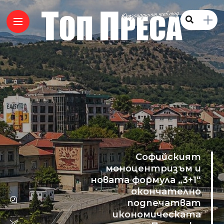
Софийският
моноцентризъм и
новата формула „3+1“
окончателно
подпечатват
икономическата