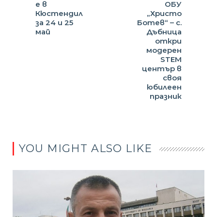
е в
ОБУ
Кюстендил
„Христо
за 24 и 25
Ботев“ – с.
май
Дъбница
откри
модерен
STEM
център в
своя
юбилеен
празник
YOU MIGHT ALSO LIKE