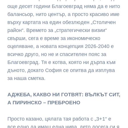
още десет години Благоевград няма да е нито
балансьор, нито център, а просто красиво име
върху картата на един обезлюден „Столичен
район“. Времето за „стратегически визии“
свърши, сега е време за икономическо
оцеляване, а новата концепция 2026-2040 е
всичко друго, но не и спасителен пояс за
Благоевград. Тя е котва, която ни дърпа към
дъното, докато София се опитва да изплува
за наша сметка.
АДЖЕБА, КАКВО НИ ГОТВЯТ: ВЪЛКЪТ СИТ,
А ПИРИНСКО – ПРЕБРОЕНО
Просто казано, цялата тая работа с „3+1“ е
все едно да имаш една нива, дето досега си я