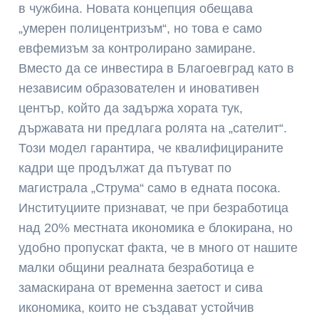
в чужбина. Новата концепция обещава
„умерен полицентризъм“, но това е само
евфемизъм за контролирано замиране.
Вместо да се инвестира в Благоевград като в
независим образователен и иновативен
център, който да задържа хората тук,
държавата ни предлага ролята на „сателит“.
Този модел гарантира, че квалифицираните
кадри ще продължат да пътуват по
магистрала „Струма“ само в едната посока.
Институциите признават, че при безработица
над 20% местната икономика е блокирана, но
удобно пропускат факта, че в много от нашите
малки общини реалната безработица е
замаскирана от временна заетост и сива
икономика, които не създават устойчив