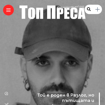
Той е роден в Разлог, но
пътищата и