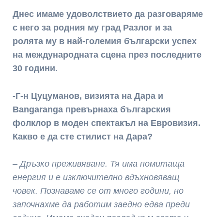
Днес имаме удоволствието да разговаряме
с него за родния му град Разлог и за
ролята му в най-големия български успех
на международната сцена през последните
30 години.
-Г-н Цуцуманов, визията на Дара и
Bangaranga превърнаха българския
фолклор в моден спектакъл на Евровизия.
Какво е да сте стилист на Дара?
– Дръзко преживяване. Тя има помитаща
енергия и е изключително вдъхновяващ
човек. Познаваме се от много години, но
започнахме да работим заедно едва преди