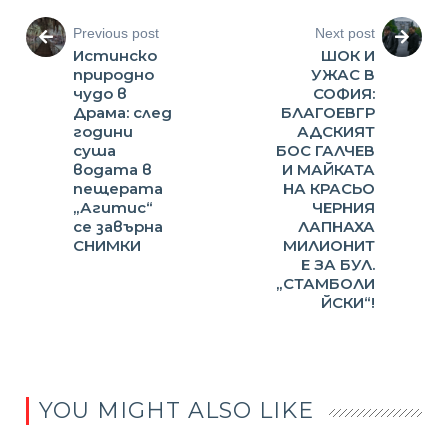
Previous post
Next post
Истинско
ШОК И
природно
УЖАС В
чудо в
СОФИЯ:
Драма: след
БЛАГОЕВГР
години
АДСКИЯТ
суша
БОС ГАЛЧЕВ
водата в
И МАЙКАТА
пещерата
НА КРАСЬО
„Агитис“
ЧЕРНИЯ
се завърна
ЛАПНАХА
СНИМКИ
МИЛИОНИТ
Е ЗА БУЛ.
„СТАМБОЛИ
ЙСКИ“!
YOU MIGHT ALSO LIKE