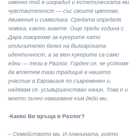
именно той е изградил и естетическата ми
чувствителност — със своите цветове,
движения и символика. Средата определя
човека, както знаете. Още преди година с
Дара говорехме за кукерите като
отличителен белег на българската
идентичност, а за мен кукерите са само
едни — тези в Разлог. Гордея се, че успяхме
да вплетем тази традиция в нашето
участие в Евровизия по съвременен и,
надявам се, усъвършенстван начин. Това е и
моето лично намигване към дядо ми.
-Какво Ви връща в Разлог?
–
Семейството ми. И планината, която