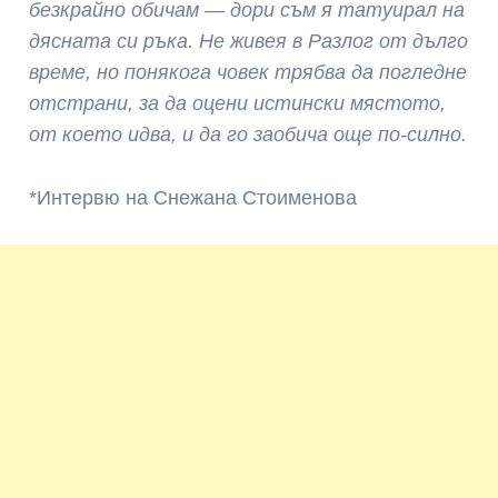
безкрайно обичам — дори съм я татуирал на
дясната си ръка. Не живея в Разлог от дълго
време, но понякога човек трябва да погледне
отстрани, за да оцени истински мястото,
от което идва, и да го заобича още по-силно.
*Интервю на Снежана Стоименова