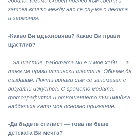
година. Имаме сходен поглед към света и
затова всичко между нас се случва с лекота
и хармония.
-Какво Ви вдъхновява? Какво Ви прави
щастлив?
– За щастие, работата ми е и мое хоби — а
това ме прави истински щастлив. Обичам да
създавам. Почти винаги съм се занимавал с
визуални изкуства. С времето модата,
фотографията и отношението към имиджа
надделяха като мое основно призвание.
-Да бъдете стилист — това ли беше
детската Ви мечта?