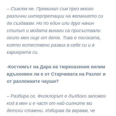
–
Съвсем не. Преминал съм през много
различни интерпретации на желанието си
да създавам. Но по един или друг начин
стилът и модата винаги са присъствали
около мен още от дете. Това е посоката,
която естествено развих в себе си и в
кариерата си.
-Костюмът на Дара на тюркоазения килим
вдъхновен ли е от Старчевата на Разлог и
от разложките чауши?
– Разбира се. Фолклорът е дълбоко заложен
код в мен и е част от най-силните ми
детски спомени. Избирам да вярвам, че