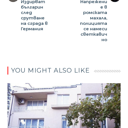
Издирват
Напрежени
българин
е в
след
ромската
срутване
махала,
на сграда в
полицията
Германия
се намеси
светкавич
но
YOU MIGHT ALSO LIKE