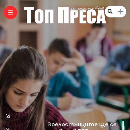
Зрелостниците ще се