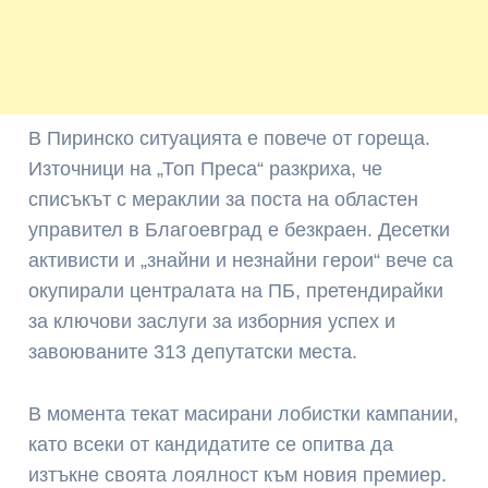
В Пиринско ситуацията е повече от гореща.
Източници на „Топ Преса“ разкриха, че
списъкът с мераклии за поста на областен
управител в Благоевград е безкраен. Десетки
активисти и „знайни и незнайни герои“ вече са
окупирали централата на ПБ, претендирайки
за ключови заслуги за изборния успех и
завоюваните 313 депутатски места.
В момента текат масирани лобистки кампании,
като всеки от кандидатите се опитва да
изтъкне своята лоялност към новия премиер.