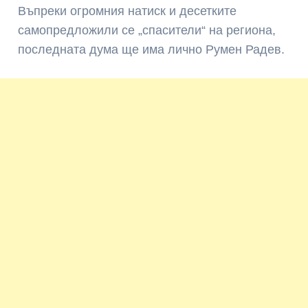
Въпреки огромния натиск и десетките
самопредложили се „спасители“ на региона,
последната дума ще има лично Румен Радев.