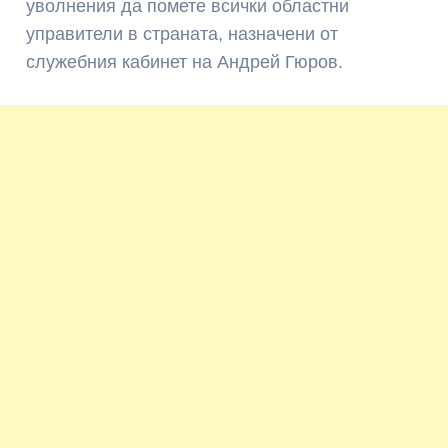
уволнения да помете всички областни
управители в страната, назначени от
служебния кабинет на Андрей Гюров.