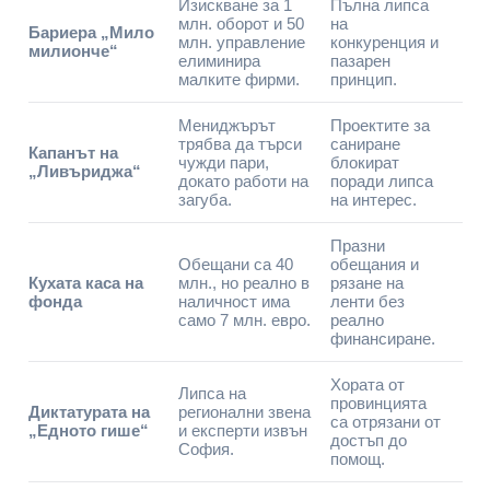
Изискване за 1
Пълна липса
млн. оборот и 50
на
Бариера „Мило
млн. управление
конкуренция и
милионче“
елиминира
пазарен
малките фирми.
принцип.
Мениджърът
Проектите за
трябва да търси
саниране
Капанът на
чужди пари,
блокират
„Ливъриджа“
докато работи на
поради липса
загуба.
на интерес.
Празни
Обещани са 40
обещания и
Кухата каса на
млн., но реално в
рязане на
фонда
наличност има
ленти без
само 7 млн. евро.
реално
финансиране.
Хората от
Липса на
провинцията
Диктатурата на
регионални звена
са отрязани от
„Едното гише“
и експерти извън
достъп до
София.
помощ.