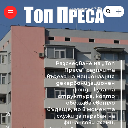
Разследване на „Топ
Преса“ разплита
възела на Националния
декарбонизационен
фонд – кухата
структура, която
обещава светло
бъдеще, но в момента
служи за параван на
финансови схеми,