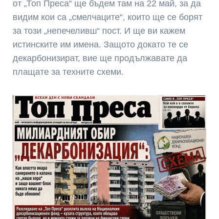
от „Топ Преса“ ще бъдем там на 22 май, за да
видим кои са „смелчаците“, които ще се борят
за този „непечеливш“ пост. И ще ви кажем
истинските им имена. Защото докато те се
декарбонизират, вие ще продължавате да
плащате за техните схеми.