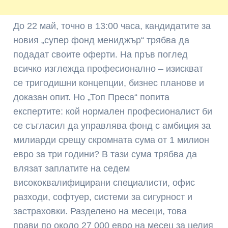
До 22 май, точно в 13:00 часа, кандидатите за
новия „супер фонд мениджър“ трябва да
подадат своите оферти. На пръв поглед
всичко изглежда професионално – изискват
се тригодишни концепции, бизнес планове и
доказан опит. Но „Топ Преса“ попита
експертите: кой нормален професионалист би
се съгласил да управлява фонд с амбиция за
милиарди срещу скромната сума от 1 милион
евро за три години? В тази сума трябва да
влязат заплатите на седем
висококвалифицирани специалисти, офис
разходи, софтуер, системи за сигурност и
застраховки. Разделено на месеци, това
прави по около 27 000 евро на месец за целия