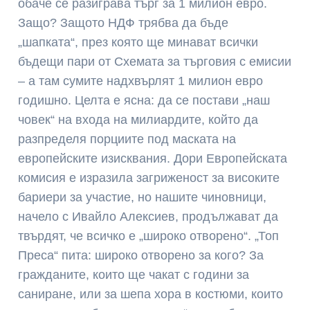
обаче се разиграва търг за 1 милион евро.
Защо? Защото НДФ трябва да бъде
„шапката“, през която ще минават всички
бъдещи пари от Схемата за търговия с емисии
– а там сумите надхвърлят 1 милион евро
годишно. Целта е ясна: да се постави „наш
човек“ на входа на милиардите, който да
разпределя порциите под маската на
европейските изисквания. Дори Европейската
комисия е изразила загриженост за високите
бариери за участие, но нашите чиновници,
начело с Ивайло Алексиев, продължават да
твърдят, че всичко е „широко отворено“. „Топ
Преса“ пита: широко отворено за кого? За
гражданите, които ще чакат с години за
саниране, или за шепа хора в костюми, които