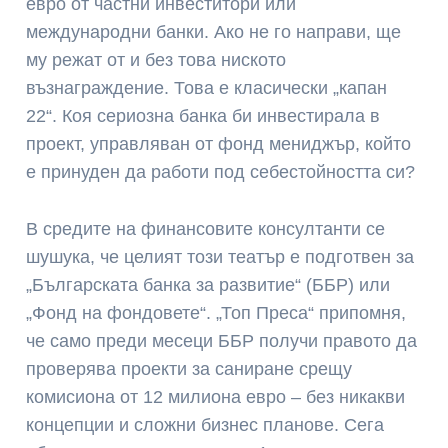
евро от частни инвеститори или
международни банки. Ако не го направи, ще
му режат от и без това ниското
възнаграждение. Това е класически „капан
22“. Коя сериозна банка би инвестирала в
проект, управляван от фонд мениджър, който
е принуден да работи под себестойността си?
В средите на финансовите консултанти се
шушука, че целият този театър е подготвен за
„Българската банка за развитие“ (ББР) или
„Фонд на фондовете“. „Топ Преса“ припомня,
че само преди месеци ББР получи правото да
проверява проекти за саниране срещу
комисиона от 12 милиона евро – без никакви
концепции и сложни бизнес планове. Сега