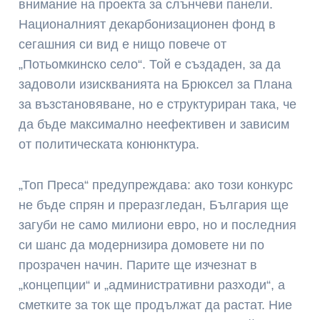
внимание на проекта за слънчеви панели.
Националният декарбонизационен фонд в
сегашния си вид е нищо повече от
„Потьомкинско село“. Той е създаден, за да
задоволи изискванията на Брюксел за Плана
за възстановяване, но е структуриран така, че
да бъде максимално неефективен и зависим
от политическата конюнктура.
„Топ Преса“ предупреждава: ако този конкурс
не бъде спрян и преразгледан, България ще
загуби не само милиони евро, но и последния
си шанс да модернизира домовете ни по
прозрачен начин. Парите ще изчезнат в
„концепции“ и „административни разходи“, а
сметките за ток ще продължат да растат. Ние