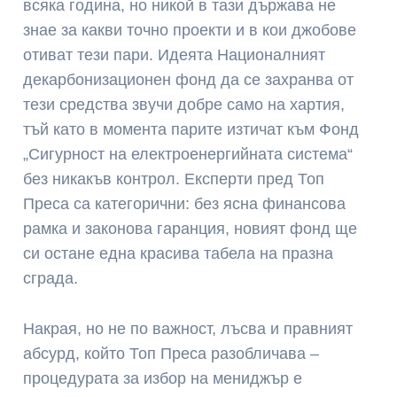
всяка година, но никой в тази държава не
знае за какви точно проекти и в кои джобове
отиват тези пари. Идеята Националният
декарбонизационен фонд да се захранва от
тези средства звучи добре само на хартия,
тъй като в момента парите изтичат към Фонд
„Сигурност на електроенергийната система“
без никакъв контрол. Експерти пред Топ
Преса са категорични: без ясна финансова
рамка и законова гаранция, новият фонд ще
си остане една красива табела на празна
сграда.
Накрая, но не по важност, лъсва и правният
абсурд, който Топ Преса разобличава –
процедурата за избор на мениджър е