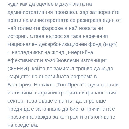
чуди как да оцелее в джунглата на
административния произвол, зад затворените
врати на министерствата се разиграва един от
най-големите фарсове в най-новата ни
история. Става въпрос за така наречения
Национален декарбонизационен фонд (НДФ)
– наследникът на Фонд „Енергийна
ефективност и възобновяеми източници“
(ФЕЕВИ), който по замисъл трябва да бъде
„сърцето“ на енергийната реформа в
България. Но както „Топ Преса“ научи от свои
източници в администрацията и финансовия
сектор, това сърце е на път да спре още
преди да е започнало да бие, а причината е
прозаична: жажда за контрол и отклоняване
на средства.