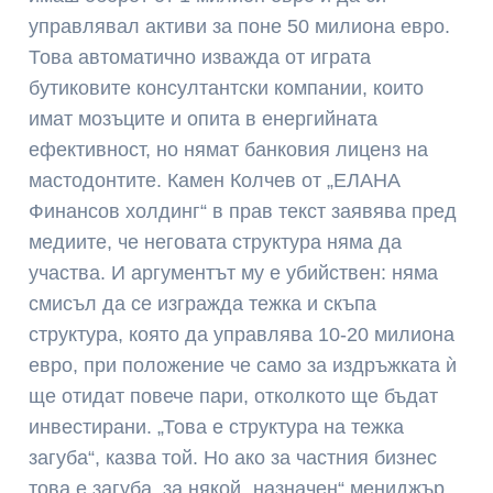
управлявал активи за поне 50 милиона евро.
Това автоматично изважда от играта
бутиковите консултантски компании, които
имат мозъците и опита в енергийната
ефективност, но нямат банковия лиценз на
мастодонтите. Камен Колчев от „ЕЛАНА
Финансов холдинг“ в прав текст заявява пред
медиите, че неговата структура няма да
участва. И аргументът му е убийствен: няма
смисъл да се изгражда тежка и скъпа
структура, която да управлява 10-20 милиона
евро, при положение че само за издръжката ѝ
ще отидат повече пари, отколкото ще бъдат
инвестирани. „Това е структура на тежка
загуба“, казва той. Но ако за частния бизнес
това е загуба, за някой „назначен“ мениджър