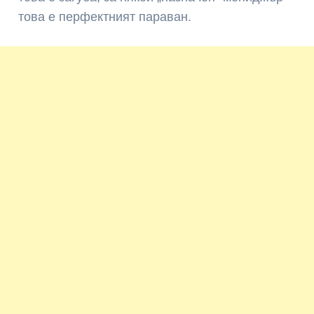
това е перфектният параван.