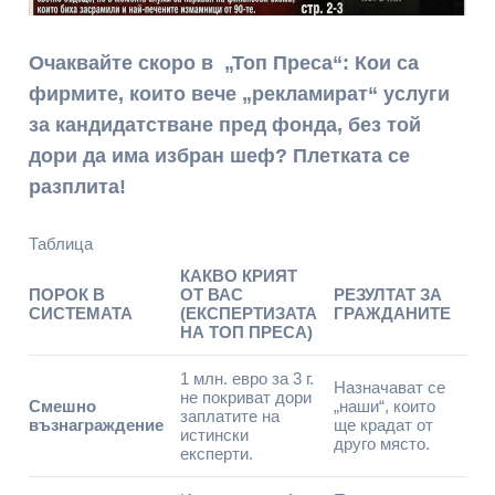
Очаквайте скоро в „Топ Преса“: Кои са
фирмите, които вече „рекламират“ услуги
за кандидатстване пред фонда, без той
дори да има избран шеф? Плетката се
разплита!
Таблица
КАКВО КРИЯТ
ПОРОК В
ОТ ВАС
РЕЗУЛТАТ ЗА
СИСТЕМАТА
(ЕКСПЕРТИЗАТА
ГРАЖДАНИТЕ
НА ТОП ПРЕСА)
1 млн. евро за 3 г.
Назначават се
не покриват дори
Смешно
„наши“, които
заплатите на
възнаграждение
ще крадат от
истински
друго място.
експерти.