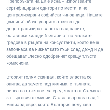
Препоръката на ЕК е ясна – използвайте
сертифицирани одитори по места, а не
централизирани софийски чиновници. Нашите
„умници“ обаче упорито отказват да
децентрализират властта над парите,
оставяйки хиляди българи от по-малките
градове в ръцете на консултанти, които вече
започнаха да никнат като гъби след дъжд и да
обещават „лесно одобрение“ срещу тлъсти
комисиони.
Вторият голям скандал, който властта се
опитва да замете под килима, е пълната
липса на отчетност за средствата от Схемата
за търговия с емисии. Става въпрос за над 1
милиард евро, които България получава