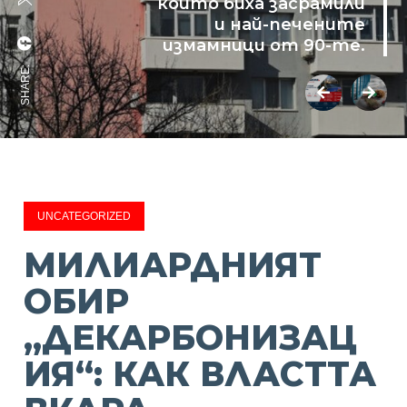
които биха засрамили
и най-печените
измамници от 90-те.
SHARE:
UNCATEGORIZED
МИЛИАРДНИЯТ
ОБИР
„ДЕКАРБОНИЗАЦ
ИЯ“: КАК ВЛАСТТА