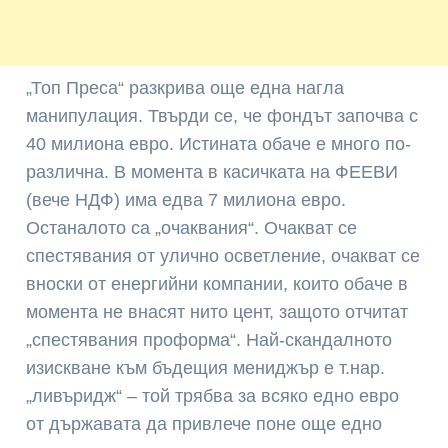
„Топ Преса“ разкрива още една нагла
манипулация. Твърди се, че фондът започва с
40 милиона евро. Истината обаче е много по-
различна. В момента в касичката на ФЕЕВИ
(вече НДФ) има едва 7 милиона евро.
Останалото са „очаквания“. Очакват се
спестявания от улично осветление, очакват се
вноски от енергийни компании, които обаче в
момента не внасят нито цент, защото отчитат
„спестявания проформа“. Най-скандалното
изискване към бъдещия мениджър е т.нар.
„ливъридж“ – той трябва за всяко едно евро
от държавата да привлече поне още едно