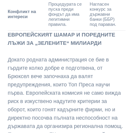
Процедурата се
Нагласен
пуска преди
конкурс за
Конфликт на
фондът да има
държавни
интереси
легитимни
банки (ББР)
правила.
под параван.
ЕВРОПЕЙСКИЯТ ШАМАР И ПОРЕДНИТЕ
ЛЪЖИ ЗА „ЗЕЛЕНИТЕ“ МИЛИАРДИ
Докато родната администрация се бие в
гърдите колко добре е подготвена, от
Брюксел вече започнаха да валят
предупреждения, които Топ Преса научи
първа. Европейската комисия не само вижда
риск в изкуствено надутите критерии за
оборот, които гонят кадърните фирми, но и
директно посочва пълната неспособност на
държавата да организира регионална помощ.