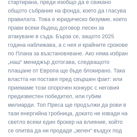
стартирана, преди изобщо да е свикано
общото събрание на фонда, което да гласува
правилата. Това е юридическо безумие, което
прави всеки бъдещ договор лесен за
атакуване в съда. Бърза се, защото 2025
година наближава, а с нея и крайните срокове
по Плана за възстановяване. Ако няма избран
„наш“ мениджър дотогава, следващото
плащане от Европа ще бъде блокирано. Така
властта ни поставя пред свършен факт: или
приемаме този опорочен конкурс с неговия
предизвестен победител, или губим
милиарди. Топ Преса ще продължи да рови в
тази енергийна гробница, докато не извади на
светло всеки един брокер на влияние, който
се опитва да ни продаде „зелен“ въздух под