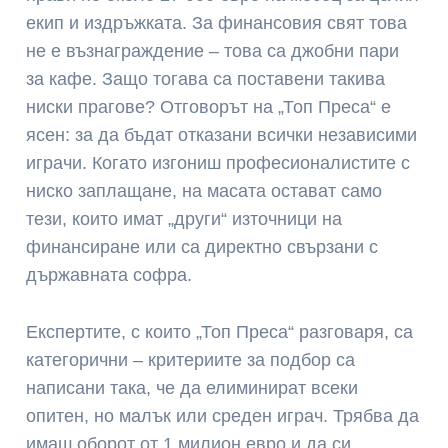
екип и издръжката. За финансовия свят това
не е възнаграждение – това са джобни пари
за кафе. Защо тогава са поставени такива
ниски прагове? Отговорът на „Топ Преса“ е
ясен: за да бъдат отказани всички независими
играчи. Когато изгониш професионалистите с
ниско заплащане, на масата остават само
тези, които имат „други“ източници на
финансиране или са директно свързани с
държавната софра.
Експертите, с които „Топ Преса“ разговаря, са
категорични – критериите за подбор са
написани така, че да елиминират всеки
опитен, но малък или среден играч. Трябва да
имаш оборот от 1 милион евро и да си