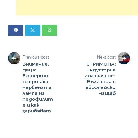
Previous post
Next post
Внимание,
СТРИМОНА:
деца:
индустриа
Експерти
лна сила от
очертаха
България с
червената
европейски
лампа на
мащаб
педофилит
е и как
зарибяват