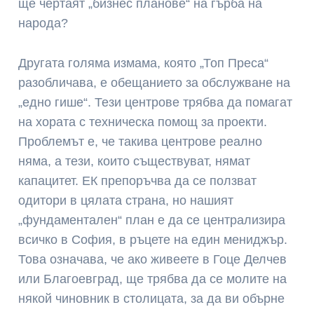
ще чертаят „бизнес планове“ на гърба на
народа?
Другата голяма измама, която „Топ Преса“
разобличава, е обещанието за обслужване на
„едно гише“. Тези центрове трябва да помагат
на хората с техническа помощ за проекти.
Проблемът е, че такива центрове реално
няма, а тези, които съществуват, нямат
капацитет. ЕК препоръчва да се ползват
одитори в цялата страна, но нашият
„фундаментален“ план е да се централизира
всичко в София, в ръцете на един мениджър.
Това означава, че ако живеете в Гоце Делчев
или Благоевград, ще трябва да се молите на
някой чиновник в столицата, за да ви обърне