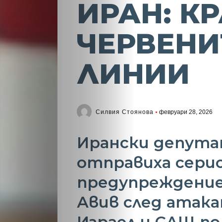
ИРАН: КР
ЧЕРВЕНИ
ЛИНИИ
Силвия Стоянова
февруари 28, 2026
Ирански депут
отправиха сери
предупреждение
Авив след атака