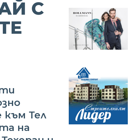
АЙ С
ТЕ
ати
озно
 към Тел
та на