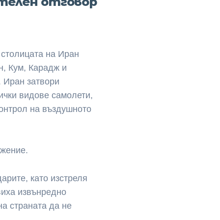
телен отговор
в столицата на Иран
н, Кум, Карадж и
 Иран затвори
ички видове самолети,
контрол на въздушното
ожение.
дарите, като изстреля
виха извънредно
на страната да не