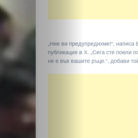
„Ние ви предупредихме!“, написа 
публикация в X. „Сега сте поели по
не е във вашите ръце.“, добави то