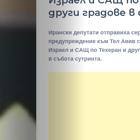
Израел и САЩ по
други градове в
Ирански депутати отправиха се
предупреждение към Тел Авив с
Израел и САЩ по Техеран и друг
в събота сутринта.