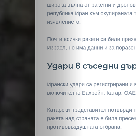
широка вълна от ракетни и дронов
република Иран към окупираната т
изявлението.
Почти всички ракети са били прих
Израел, но има данни и за поразе
Удари в съседни дъ
Ирански удари са регистрирани и 
включително Бахрейн, Катар, ОАЕ 
Катарски представител потвърди 
ракета над страната е била пресе
противовъздушната отбрана.