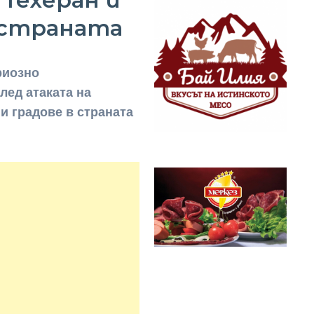
 Техеран и
 страната
риозно
лед атаката на
и градове в страната