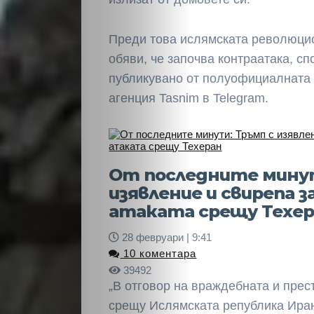
Преди това ислямската революци
обяви, че започва контраатака, с
публикувано от полуофициалнат
агенция Tasnim в Telegram.
От последните минут
изявление и свирепа з
атаката срещу Техе
28 февруари | 9:41
10 коментара
39492
„В отговор на враждебната и прес
срещу Ислямската република Иран