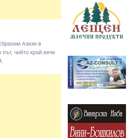
Ебрахим Азизи в
 път, чийто край вече
й.