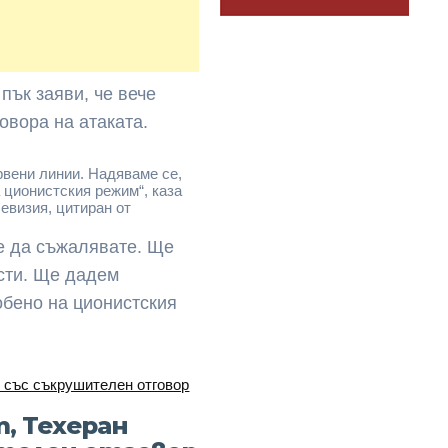
пък заяви, че вече
овора на атаката.
рвени линии. Надяваме се,
 ционистския режим“, каза
евизия, цитиран от
че да съжалявате. Ще
сти. Ще дадем
обено на ционистския
, Техеран