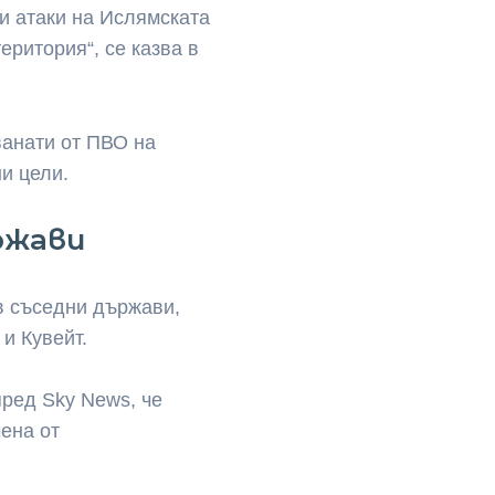
и атаки на Ислямската
еритория“, се казва в
ванати от ПВО на
ни цели.
ржави
в съседни държави,
и Кувейт.
пред Sky News, че
чена от