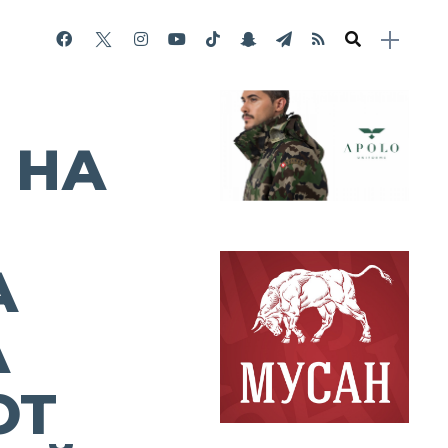
 НА
А
А
ОТ