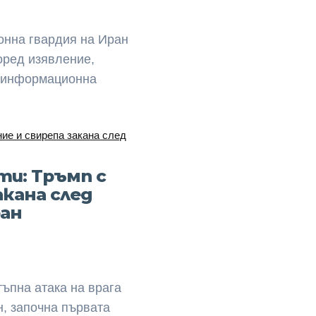
онна гвардия на Иран
поред изявление,
а информационна
и: Тръмп с
акана след
ран
тъпна атака на врага
, започна първата