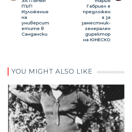
ЗА ПЪРВИ
Мария
ПЪТ!
Габриел е
Изложение
предложен
на
а за
университ
заместник-
етите в
генерален
Сандански
директор
на ЮНЕСКО
YOU MIGHT ALSO LIKE