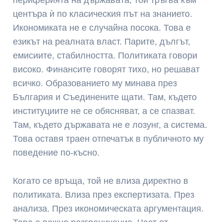
периферията на държавата, той тръгва към
центъра ѝ по класическия път на знанието.
Икономиката не е случайна посока. Това е
езикът на реалната власт. Парите, дългът,
емисиите, стабилността. Политиката говори
високо. Финансите говорят тихо, но решават
всичко. Образованието му минава през
България и Съединените щати. Там, където
институциите не се обясняват, а се спазват.
Там, където държавата не е лозунг, а система.
Това оставя траен отпечатък в публичното му
поведение по-късно.
Когато се връща, той не влиза директно в
политиката. Влиза през експертизата. През
анализа. През икономическата аргументация.