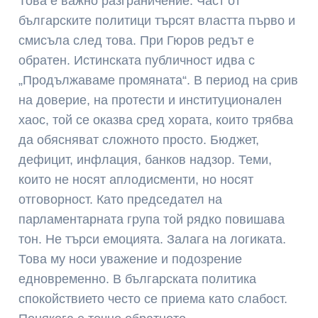
Това е важно разграничение. Част от
българските политици търсят властта първо и
смисъла след това. При Гюров редът е
обратен. Истинската публичност идва с
„Продължаваме промяната“. В период на срив
на доверие, на протести и институционален
хаос, той се оказва сред хората, които трябва
да обясняват сложното просто. Бюджет,
дефицит, инфлация, банков надзор. Теми,
които не носят аплодисменти, но носят
отговорност. Като председател на
парламентарната група той рядко повишава
тон. Не търси емоцията. Залага на логиката.
Това му носи уважение и подозрение
едновременно. В българската политика
спокойствието често се приема като слабост.