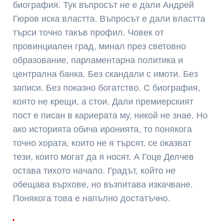
биография. Тук въпросът не е дали Андрей
Гюров иска властта. Въпросът е дали властта
търси точно такъв профил. Човек от
провинциален град, минал през световно
образование, парламентарна политика и
централна банка. Без скандали с имоти. Без
записи. Без показно богатство. С биография,
която не крещи, а стои. Дали премиерският
пост е писан в кариерата му, никой не знае. Но
ако историята обича иронията, то понякога
точно хората, които не я търсят, се оказват
тези, които могат да я носят. А Гоце Делчев
остава тихото начало. Градът, който не
обещава върхове, но възпитава изкачване.
Понякога това е напълно достатъчно.