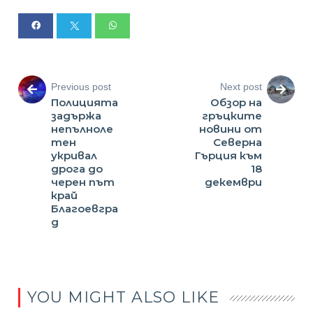
Previous post
Next post
Полицията
Обзор на
задържа
гръцките
непълноле
новини от
тен
Северна
укривал
Гърция към
дрога до
18
черен път
декември
край
Благоевгра
д
YOU MIGHT ALSO LIKE