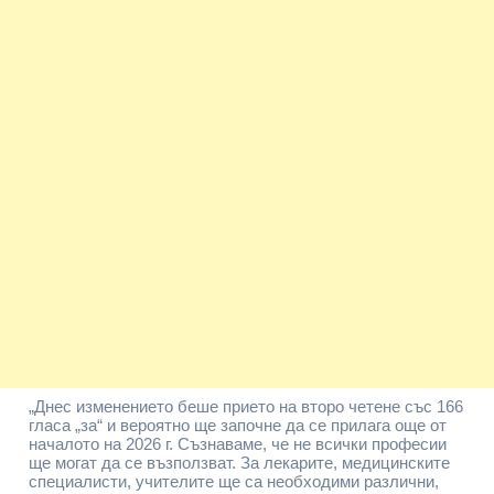
„Днес изменението беше прието на второ четене със 166
гласа „за“ и вероятно ще започне да се прилага още от
началото на 2026 г. Съзнаваме, че не всички професии
ще могат да се възползват. За лекарите, медицинските
специалисти, учителите ще са необходими различни,