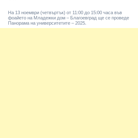
На 13 ноември (четвъртък) от 11:00 до 15:00 часа във
фоайето на Младежки дом – Благоевград ще се проведе
Панорама на университетите – 2025.