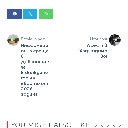
Previous post
Next post
Информаци
Арест в
онна среща
Хаджидимо
в
во!
Добринище
за
въвеждане
то на
еврото от
2026
година
YOU MIGHT ALSO LIKE