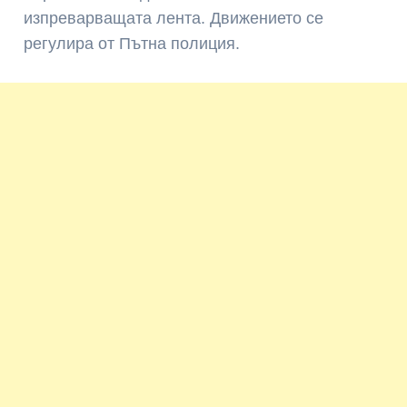
изпреварващата лента. Движението се
регулира от Пътна полиция.