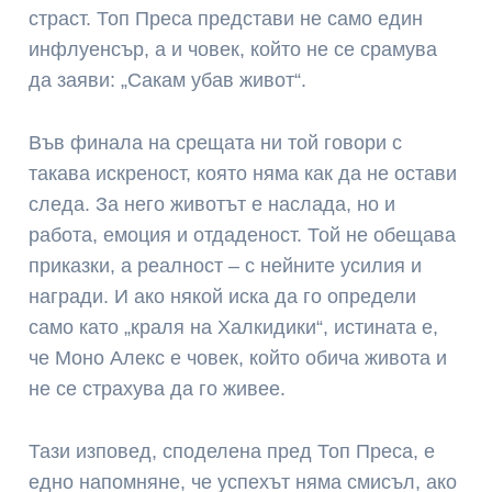
страст. Топ Преса представи не само един
инфлуенсър, а и човек, който не се срамува
да заяви: „Сакам убав живот“.
Във финала на срещата ни той говори с
такава искреност, която няма как да не остави
следа. За него животът е наслада, но и
работа, емоция и отдаденост. Той не обещава
приказки, а реалност – с нейните усилия и
награди. И ако някой иска да го определи
само като „краля на Халкидики“, истината е,
че Моно Алекс е човек, който обича живота и
не се страхува да го живее.
Тази изповед, споделена пред Топ Преса, е
едно напомняне, че успехът няма смисъл, ако