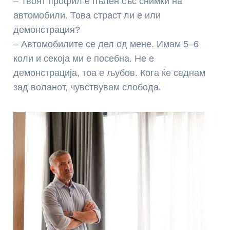
– Твоят профил е пълен със снимки на
автомобили. Това страст ли е или
демонстрация?
– Автомобилите се дел од мене. Имам 5–6
коли и секоја ми е посебна. Не е
демонстрација, тоа е љубов. Кога ќе седнам
зад воланот, чувствувам слобода.