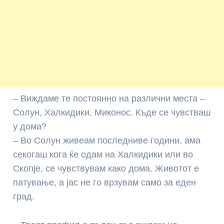
– Виждаме те постоянно на различни места –
Солун, Халкидики, Миконос. Къде се чувстваш
у дома?
– Во Солун живеам последниве години, ама
секогаш кога ќе одам на Халкидики или во
Скопје, се чувствувам како дома. Животот е
патување, а јас не го врзувам само за еден
град.