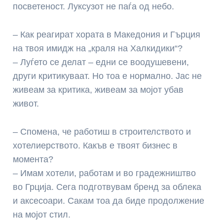
посветеност. Луксузот не паѓа од небо.
– Как реагират хората в Македония и Гърция
на твоя имидж на „краля на Халкидики“?
– Луѓето се делат – едни се воодушевени,
други критикуваат. Но тоа е нормално. Јас не
живеам за критика, живеам за мојот убав
живот.
– Спомена, че работиш в строителството и
хотелиерството. Какъв е твоят бизнес в
момента?
– Имам хотели, работам и во градежништво
во Грција. Сега подготвувам бренд за облека
и аксесоари. Сакам тоа да биде продолжение
на мојот стил.