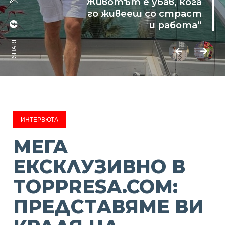
Животът е убав, кога
го живееш со страст
и работа“
SHARE:
ИНТЕРВЮТА
МЕГА
ЕКСКЛУЗИВНО В
TOPPRESA.COM:
ПРЕДСТАВЯМЕ ВИ