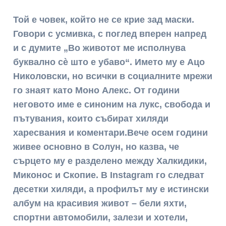
Той е човек, който не се крие зад маски.
Говори с усмивка, с поглед вперен напред
и с думите „Во животот ме исполнува
буквално сè што е убаво“. Името му е Ацо
Николовски, но всички в социалните мрежи
го знаят като Моно Алекс. От години
неговото име е синоним на лукс, свобода и
пътувания, които събират хиляди
харесвания и коментари.Вече осем години
живее основно в Солун, но казва, че
сърцето му е разделено между Халкидики,
Миконос и Скопие. В Instagram го следват
десетки хиляди, а профилът му е истински
албум на красивия живот – бели яхти,
спортни автомобили, залези и хотели,