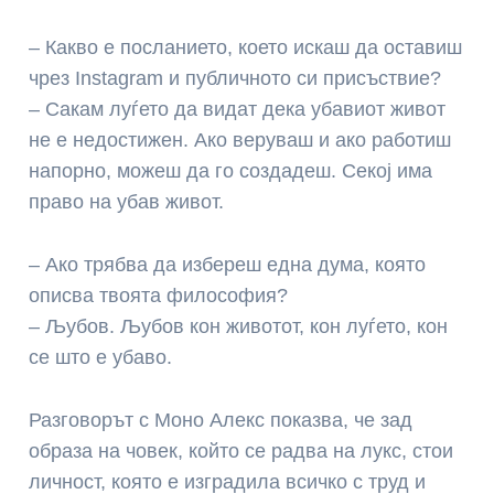
– Какво е посланието, което искаш да оставиш
чрез Instagram и публичното си присъствие?
– Сакам луѓето да видат дека убавиот живот
не е недостижен. Ако веруваш и ако работиш
напорно, можеш да го создадеш. Секој има
право на убав живот.
– Ако трябва да избереш една дума, която
описва твоята философия?
– Љубов. Љубов кон животот, кон луѓето, кон
се што е убаво.
Разговорът с Моно Алекс показва, че зад
образа на човек, който се радва на лукс, стои
личност, която е изградила всичко с труд и