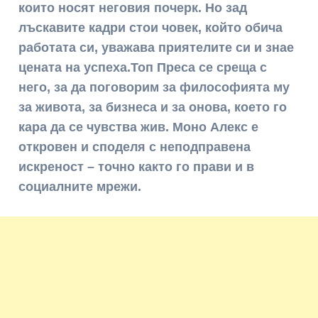
които носят неговия почерк. Но зад
лъскавите кадри стои човек, който обича
работата си, уважава приятелите си и знае
цената на успеха.Топ Преса се среща с
него, за да поговорим за философията му
за живота, за бизнеса и за онова, което го
кара да се чувства жив. Моно Алекс е
откровен и споделя с неподправена
искреност – точно както го прави и в
социалните мрежи.