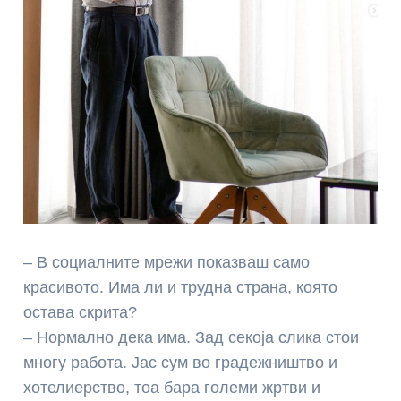
– В социалните мрежи показваш само
красивото. Има ли и трудна страна, която
остава скрита?
– Нормално дека има. Зад секоја слика стои
многу работа. Јас сум во градежништво и
хотелиерство, тоа бара големи жртви и