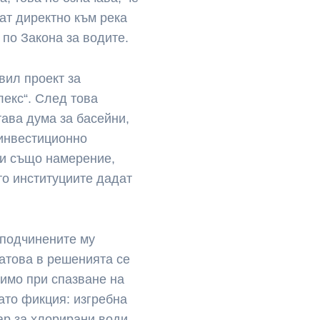
ат директно към река
по Закона за водите.
вил проект за
лекс“. След това
тава дума за басейни,
 инвестиционно
 и също намерение,
то институциите дадат
 подчинените му
Затова в решенията се
имо при спазване на
като фикция: изгребна
ар за хлорирани води,