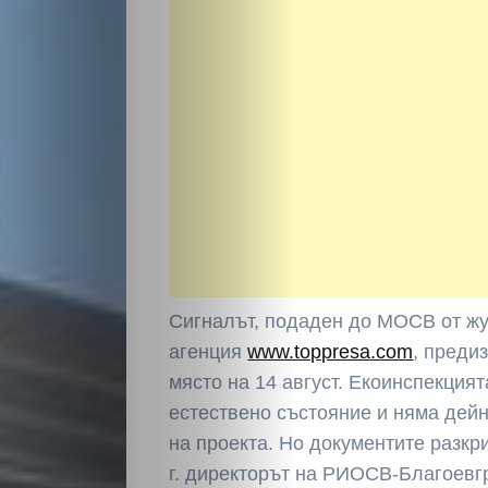
Сигналът, подаден до МОСВ от ж
агенция
www.toppresa.com
, преди
място на 14 август. Екоинспекцият
естествено състояние и няма дей
на проекта. Но документите разкр
г. директорът на РИОСВ-Благоевг