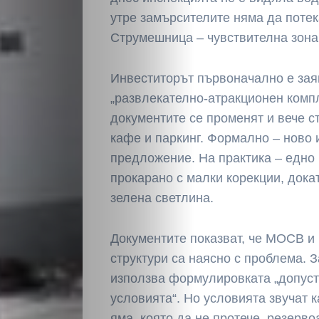
утре замърсителите няма да потек
Струмешница – чувствителна зона 
Инвеститорът първоначално е зая
„развлекателно-атракционен комп
документите се променят и вече с
кафе и паркинг. Формално – ново
предложение. На практика – едно
прокарано с малки корекции, дока
зелена светлина.
Документите показват, че МОСВ и
структури са наясно с проблема. 
използва формулировката „допуст
условията“. Но условията звучат 
яма, която да не протече, резерво