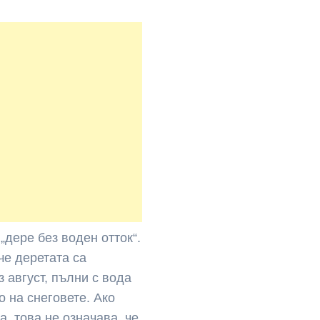
дере без воден отток“.
че деретата са
 август, пълни с вода
 на снеговете. Ако
, това не означава, че