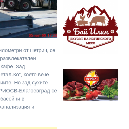
илометри от Петрич, се
 развлекателен
 кафе. Зад
етал-Ко“, което вече
иите. Но зад сухите
 РИОСВ-Благоевград се
 басейни в
 канализация и