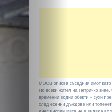
Светско
Крими
Малки
обяви
Таблоид
Новини
МОСВ описва съседния имот като „
Но всеки жител на Петричко знае, 
Search
временни водни обекти – сухи през
след есенни дъждове или топенето
днес инспекцията не е видяла вода