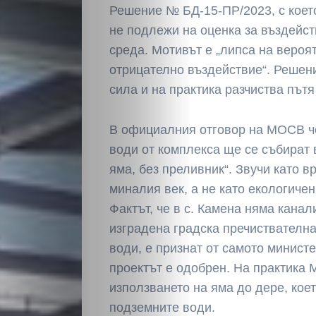
Решение № БД-15-ПР/2023, с което
не подлежи на оценка за въздейст
среда. Мотивът е „липса на вероя
отрицателно въздействие“. Решени
сила и на практика разчиства пътя
НАЧАЛО
В официалния отговор на МОСВ че
Политика
води от комплекса ще се събират 
яма, без преливник“. Звучи като в
Разследване
миналия век, а не като екологичен
Фактът, че в с. Камена няма кана
Спорт
изградена градска пречиствателна
води, е признат от самото минист
Скандали
проектът е одобрен. На практика
използването на яма до дере, коет
Култура
подземните води.