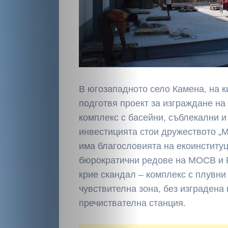
В югозападното село Камена, на к
подготвя проект за изграждане на
комплекс с басейни, съблекални и
инвестицията стои дружеството „М
има благословията на екоинституц
бюрократични редове на МОСВ и
крие скандал – комплекс с плувни
чувствителна зона, без изградена
пречиствателна станция.