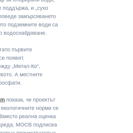
е поддържа, и „сухо
 поведе замърсяването
дето подземните води са
во водоснабдяване.
гато първите
се появят,
жду „Метал-Ко“,
вото. А местните
 фосфати.
om
показа, че проектът
 екологичните норми се
Вместо реална оценка
 среда, МОСВ подписва