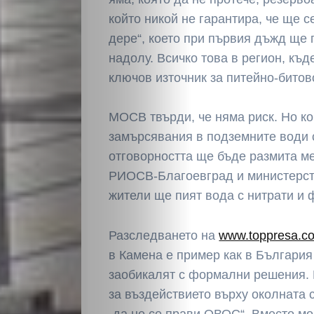
който никой не гарантира, че ще с
дере“, което при първия дъжд ще
надолу. Всичко това в регион, къ
ключов източник за питейно-бито
МОСВ твърди, че няма риск. Но ко
замърсявания в подземните води 
отговорността ще бъде размита ме
РИОСВ-Благоевград и министерст
жители ще пият вода с нитрати и
Разследването на
www.toppresa.c
в Камена е пример как в България
заобикалят с формални решения. 
за въздействието върху околната