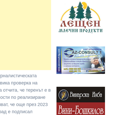
урналистическата
звика проверка на
а отчита, че теренът е в
ности по реализиране
иват, че още през 2023
рад е подписал