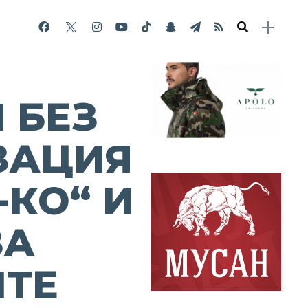
 БЕЗ
ЗАЦИЯ
-КО“ И
ЗА
ИТЕ