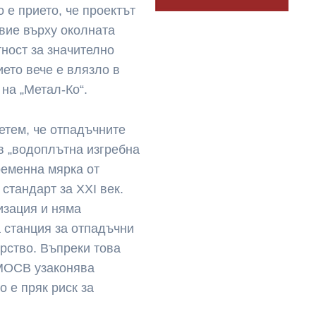
 е прието, че проектът
вие върху околната
тност за значително
ето вече е влязло в
 на „Метал-Ко“.
тем, че отпадъчните
в „водоплътна изгребна
ременна мярка от
 стандарт за XXI век.
лизация и няма
 станция за отпадъчни
ерство. Въпреки това
 МОСВ узаконява
о е пряк риск за