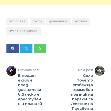
ВОДОСВЕТ
ГОСТИ
ДОБРИНИЩЕ
ЖИТЕЛИ
КУРБАН ЗА ЗДРАВЕ
Previous post
Next post
В нощен
Село
екшън
Полето
пред
отбеляза
дискотека
храмовия
в Банско е
празник на
арестуван
параклиса
и и полицай
Успение на
Пресвета