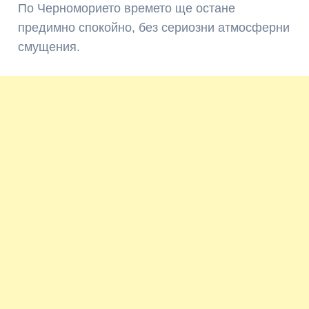
По Черноморието времето ще остане
предимно спокойно, без сериозни атмосферни
смущения.