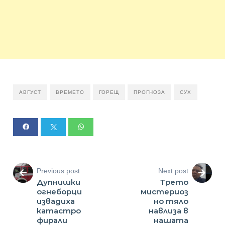
АВГУСТ
ВРЕМЕТО
ГОРЕЩ
ПРОГНОЗА
СУХ
Previous post
Next post
Дупнишки
Трето
огнеборци
мистериоз
извадиха
но тяло
катастро
навлиза в
фирали
нашата