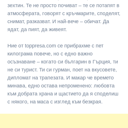
зехтин. Те не просто почиват – те се потапят в
атмосферата, говорят с кръчмарите, споделят,
снимат, разказват. И най-вече – обичат. Да
ядат, да пият, да живеят.
Ние от toppresa.com се прибрахме с пет
килограма повече, но с едно важно
осъзнаване – когато си българин в Гърция, ти
не си турист. Ти си гурман, поет на вкусовете,
дипломат на трапезата. И макар че времето
минава, едно остава непроменено: любовта
към добрата храна и щастието да я споделиш
с някого, на маса с изглед към безкрая.