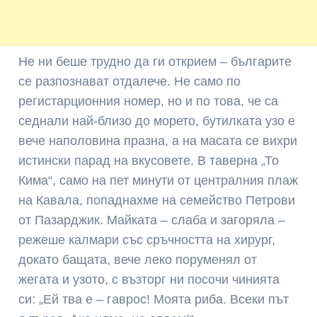
Не ни беше трудно да ги открием – българите
се разпознават отдалече. Не само по
регистарционния номер, но и по това, че са
седнали най-близо до морето, бутилката узо е
вече наполовина празна, а на масата се вихри
истински парад на вкусовете. В таверна „То
Кима“, само на пет минути от централния плаж
на Кавала, попаднахме на семейство Петрови
от Пазарджик. Майката – слаба и загоряла –
режеше калмари със сръчността на хирург,
докато бащата, вече леко поруменял от
жегата и узото, с възторг ни посочи чинията
си: „Ей тва е – гаврос! Моята риба. Всеки път