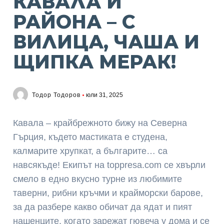
КАВАЛА И
РАЙОНА – С
ВИЛИЦА, ЧАША И
ЩИПКА МЕРАК!
Тодор Тодоров
юли 31, 2025
Кавала – крайбрежното бижу на Северна
Гърция, където мастиката е студена,
калмарите хрупкат, а българите… са
навсякъде! Екипът на toppresa.com се хвърли
смело в едно вкусно турне из любимите
таверни, рибни кръчми и крайморски барове,
за да разбере какво обичат да ядат и пият
нашенците, когато зарежат гювеча у дома и се