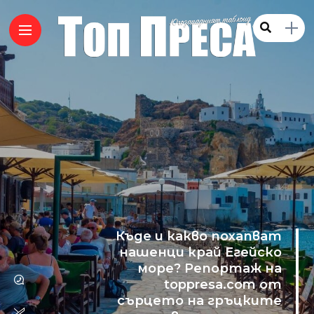
Къде и какво похапват
нашенци край Егейско
море? Репортаж на
toppresa.com от
сърцето на гръцките