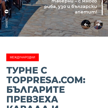
таверни – с много
риба, узо и български
апетит!
SHARE:
МЕЖДУНАРОДНИ
ТУРНЕ С
TOPPRESA.COM:
БЪЛГАРИТЕ
ПРЕВЗЕХА