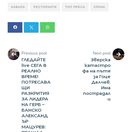
КАВАЛА
РЕСТОРАНТИ
ТОП ПРЕСА
ХРАНА
Previous post
Next post
ГЛЕДАЙТЕ
Зверска
live СЕГА В
катастро
РЕАЛНО
фа на пътя
ВРЕМЕ!
за Гоце
ПОТРЕСАВА
Делчев.
ЩИ
Има
РАЗКРИТИЯ
пострадал
ЗА ЛИДЕРА
и
НА ГЕРБ –
БАНСКО
АЛЕКСАНД
ЪР
МАЦУРЕВ: