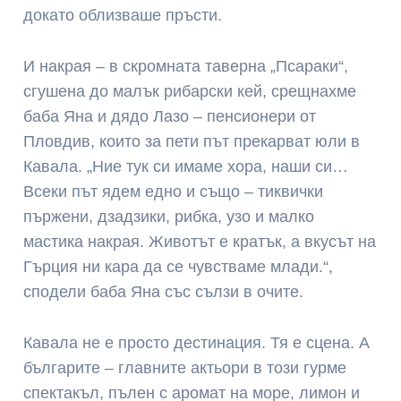
докато облизваше пръсти.
И накрая – в скромната таверна „Псараки“,
сгушена до малък рибарски кей, срещнахме
баба Яна и дядо Лазо – пенсионери от
Пловдив, които за пети път прекарват юли в
Кавала. „Ние тук си имаме хора, наши си…
Всеки път ядем едно и също – тиквички
пържени, дзадзики, рибка, узо и малко
мастика накрая. Животът е кратък, а вкусът на
Гърция ни кара да се чувстваме млади.“,
сподели баба Яна със сълзи в очите.
Кавала не е просто дестинация. Тя е сцена. А
българите – главните актьори в този гурме
спектакъл, пълен с аромат на море, лимон и