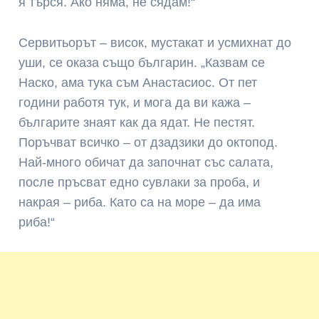
я търся. Ако няма, не сядам!“
Сервитьорът – висок, мустакат и усмихнат до
уши, се оказа също българин. „Казвам се
Наско, ама тука съм Анастасиос. От пет
години работя тук, и мога да ви кажа –
българите знаят как да ядат. Не пестят.
Поръчват всичко – от дзадзики до октопод.
Най-много обичат да започнат със салата,
после пръсват едно сувлаки за проба, и
накрая – риба. Като са на море – да има
риба!“