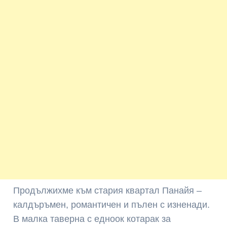
Продължихме към стария квартал Панайя –
калдъръмен, романтичен и пълен с изненади.
В малка таверна с едноок котарак за