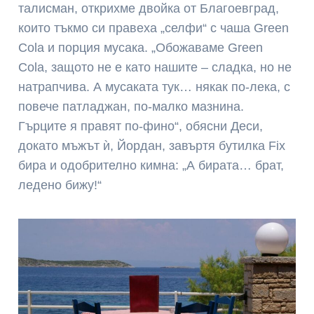
талисман, открихме двойка от Благоевград,
които тъкмо си правеха „селфи“ с чаша Green
Cola и порция мусака. „Обожаваме Green
Cola, защото не е като нашите – сладка, но не
натрапчива. А мусаката тук… някак по-лека, с
повече патладжан, по-малко мазнина.
Гърците я правят по-фино“, обясни Деси,
докато мъжът ѝ, Йордан, завъртя бутилка Fix
бира и одобрително кимна: „А бирата… брат,
ледено бижу!“