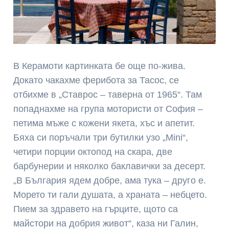
В Керамоти картинката бе още по-жива.
Докато чакахме ферибота за Тасос, се
отбихме в „Ставрос – таверна от 1965“. Там
попаднахме на група мотористи от София –
петима мъже с кожени якета, хъс и апетит.
Бяха си поръчали три бутилки узо „Mini“,
четири порции октопод на скара, две
барбунерии и няколко баклавички за десерт.
„В България ядем добре, ама тука – друго е.
Морето ти гали душата, а храната – небцето.
Пием за здравето на гърците, щото са
майстори на добрия живот“, каза ни Галин,