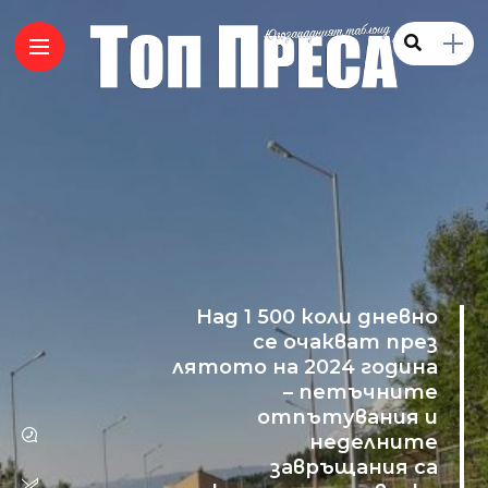
Над 1 500 коли дневно
се очакват през
лятото на 2024 година
– петъчните
отпътувания и
неделните
завръщания са