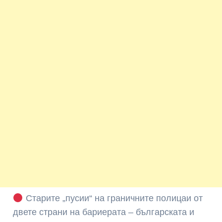
Старите „пусии“ на граничните полицаи от
двете страни на бариерата – българската и