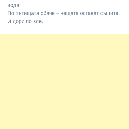
вода.
По пътищата обаче – нещата остават същите.
И дори по-зле.