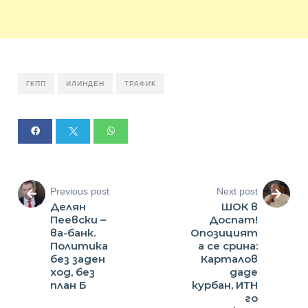
ГКПП
ИЛИНДЕН
ТРАФИК
Previous post
Next post
Делян
ШОК в
Пеевски –
Доспат!
ва-банк.
Опозицият
Политика
а се срина:
без заден
Карталов
ход, без
даде
план Б
курбан, ИТН
го