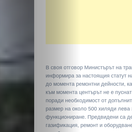
Светско
Крими
Малки
обяви
В своя отговор Министърът на тр
Таблоид
информира за настоящия статут н
Новини
до момента ремонтни дейности, ка
към момента центърът не е пуснат
поради необходимост от допълнит
размер на около 500 хиляди лева
Search
функциониране. Предвидени са де
газификация, ремонт и оборудван