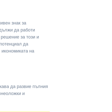
ивен знак за
дължи да работи
 решение за този и
 потенциал да
и икономиката на
жава да развие пълния
лнеоложки и