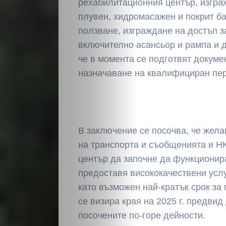
рехабилитационния център, изгра
плувен, хидромасажен и покрит б
ползване, изграждане на достъп з
включително асансьор и рампа и д
че в момента се подготвят докуме
назначаване на квалифициран пе
В заключение се посочва, че жел
на транспорта и съобщенията и Н
център да започне да функционир
предоставя висококачествени услу
като възможен най-кратък срок за
се визира края на 2025 г. предви
посочените по-горе дейности.