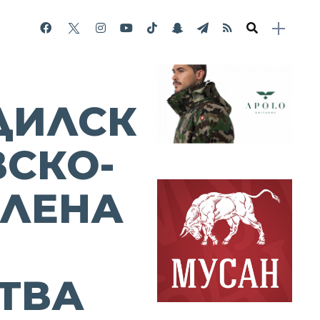
ДИЛСК
ВСКО-
ЛЕНА
ТВА