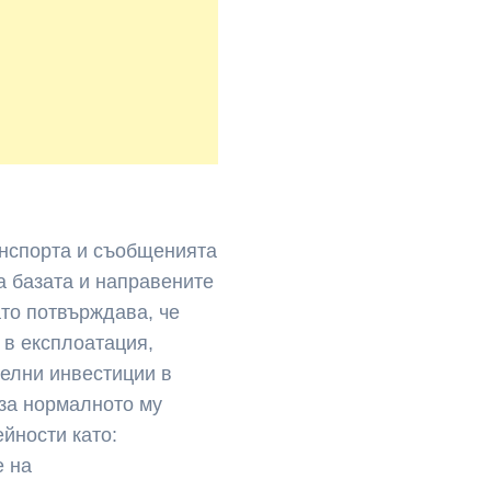
анспорта и съобщенията
а базата и направените
то потвърждава, че
 в експлоатация,
елни инвестиции в
 за нормалното му
йности като:
е на