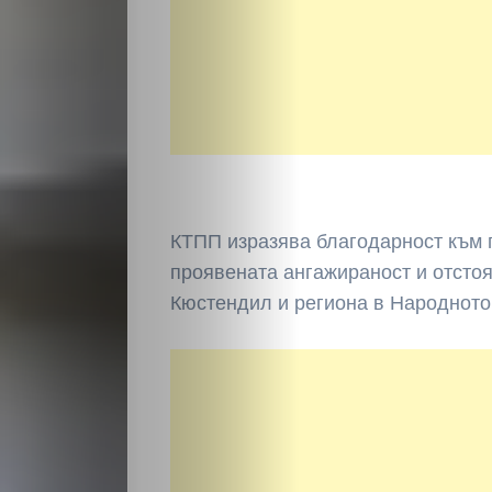
НАЧАЛО
Политика
КТПП изразява благодарност към г
проявената ангажираност и отстоя
Разследване
Кюстендил и региона в Народното
Спорт
Скандали
Култура