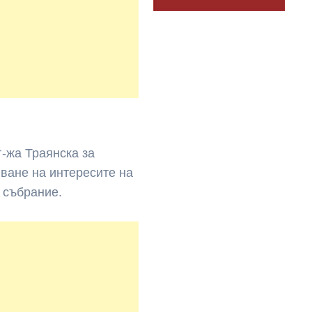
-жа Траянска за
ване на интересите на
 събрание.