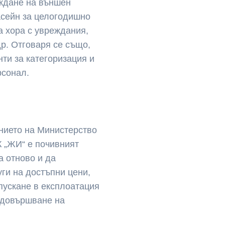
ждане на външен
асейн за целогодишно
а хора с увреждания,
р. Отговаря се също,
нти за категоризация и
рсонал.
анието на Министерство
К „ЖИ“ е почивният
а отново и да
ги на достъпни цени,
 пускане в експлоатация
д довършване на