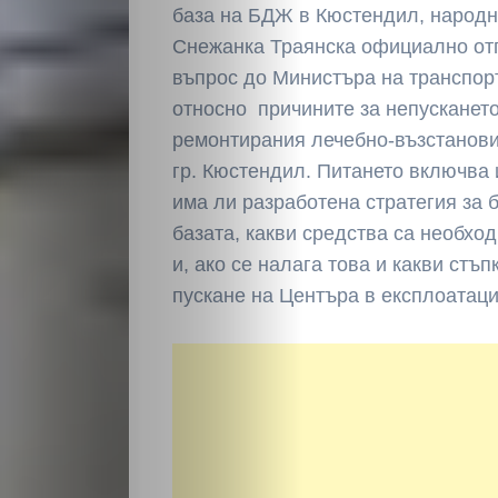
база на БДЖ в Кюстендил, народн
Снежанка Траянска официално от
въпрос до Министъра на транспор
относно причините за непускането
ремонтирания лечебно-възстанов
гр. Кюстендил. Питането включва
има ли разработена стратегия за 
базата, какви средства са необхо
и, ако се налага това и какви стъ
пускане на Центъра в експлоатаци