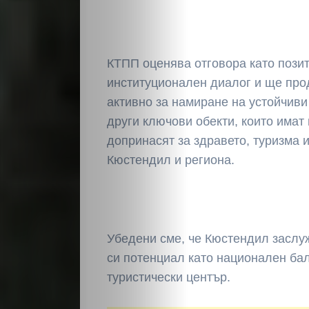
КТПП оценява отговора като позит
институционален диалог и ще про
активно за намиране на устойчиви
други ключови обекти, които имат
допринасят за здравето, туризма 
Кюстендил и региона.
Убедени сме, че Кюстендил заслу
си потенциал като национален ба
туристически център.