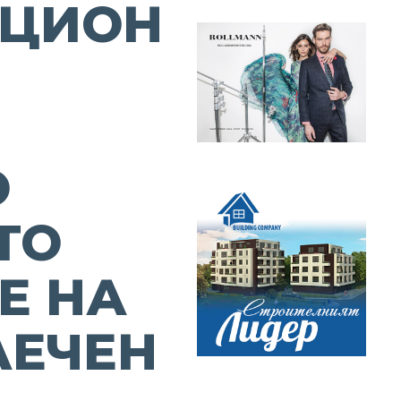
УЦИОН
О
ТО
Е НА
ЛЕЧЕН