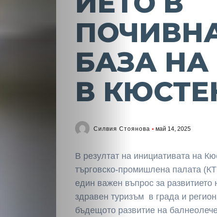
ИЕТО В
ПОЧИВН
БАЗА НА
В КЮСТ
Силвия Стоянова
май 14, 2025
В резултат на инициативата на К
търговско-промишлена палата (КТ
един важен въпрос за развитието 
здравен туризъм в града и регион
бъдещото развитие на балнеолече