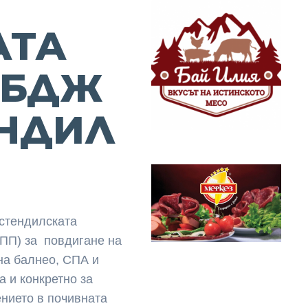
АТА
 БДЖ
ЕНДИЛ
юстендилската
ПП) за повдигане на
на балнео, СПА и
а и конкретно за
нието в почивната