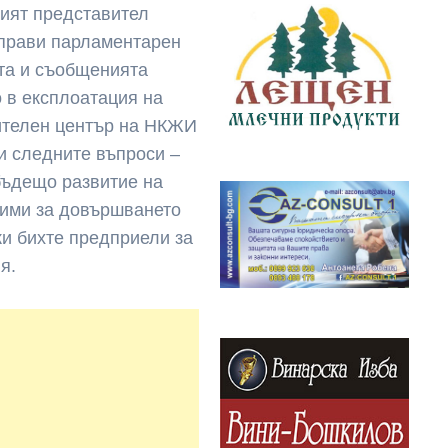
ият представител
прави парламентарен
та и съобщенията
 в експлоатация на
ителен център на НКЖИ
 и следните въпроси –
бъдещо развитие на
дими за довършването
пки бихте предприели за
я.